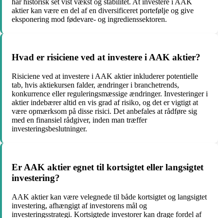
har historisk set vist vækst og stabilitet. At investere i AAK
aktier kan være en del af en diversificeret portefølje og give
eksponering mod fødevare- og ingredienssektoren.
Hvad er risiciene ved at investere i AAK aktier?
Risiciene ved at investere i AAK aktier inkluderer potentielle
tab, hvis aktiekursen falder, ændringer i branchetrends,
konkurrence eller reguleringsmæssige ændringer. Investeringer i
aktier indebærer altid en vis grad af risiko, og det er vigtigt at
være opmærksom på disse risici. Det anbefales at rådføre sig
med en finansiel rådgiver, inden man træffer
investeringsbeslutninger.
Er AAK aktier egnet til kortsigtet eller langsigtet
investering?
AAK aktier kan være velegnede til både kortsigtet og langsigtet
investering, afhængigt af investorens mål og
investeringsstrategi. Kortsigtede investorer kan drage fordel af