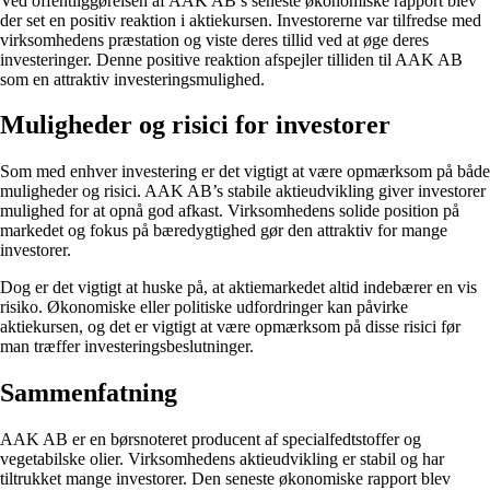
Ved offentliggørelsen af AAK AB’s seneste økonomiske rapport blev
der set en positiv reaktion i aktiekursen. Investorerne var tilfredse med
virksomhedens præstation og viste deres tillid ved at øge deres
investeringer. Denne positive reaktion afspejler tilliden til AAK AB
som en attraktiv investeringsmulighed.
Muligheder og risici for investorer
Som med enhver investering er det vigtigt at være opmærksom på både
muligheder og risici. AAK AB’s stabile aktieudvikling giver investorer
mulighed for at opnå god afkast. Virksomhedens solide position på
markedet og fokus på bæredygtighed gør den attraktiv for mange
investorer.
Dog er det vigtigt at huske på, at aktiemarkedet altid indebærer en vis
risiko. Økonomiske eller politiske udfordringer kan påvirke
aktiekursen, og det er vigtigt at være opmærksom på disse risici før
man træffer investeringsbeslutninger.
Sammenfatning
AAK AB er en børsnoteret producent af specialfedtstoffer og
vegetabilske olier. Virksomhedens aktieudvikling er stabil og har
tiltrukket mange investorer. Den seneste økonomiske rapport blev