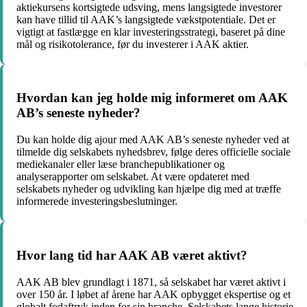
aktiekursens kortsigtede udsving, mens langsigtede investorer
kan have tillid til AAK’s langsigtede vækstpotentiale. Det er
vigtigt at fastlægge en klar investeringsstrategi, baseret på dine
mål og risikotolerance, før du investerer i AAK aktier.
Hvordan kan jeg holde mig informeret om AAK
AB’s seneste nyheder?
Du kan holde dig ajour med AAK AB’s seneste nyheder ved at
tilmelde dig selskabets nyhedsbrev, følge deres officielle sociale
mediekanaler eller læse branchepublikationer og
analyserapporter om selskabet. At være opdateret med
selskabets nyheder og udvikling kan hjælpe dig med at træffe
informerede investeringsbeslutninger.
Hvor lang tid har AAK AB været aktivt?
AAK AB blev grundlagt i 1871, så selskabet har været aktivt i
over 150 år. I løbet af årene har AAK opbygget ekspertise og et
globalt fodaftryk inden for sin branche. Selskabets lange historie