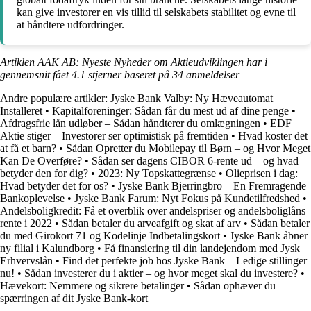
kan give investorer en vis tillid til selskabets stabilitet og evne til
at håndtere udfordringer.
Artiklen AAK AB: Nyeste Nyheder om Aktieudviklingen har i
gennemsnit fået
4.1
stjerner baseret på
34
anmeldelser
Andre populære artikler:
Jyske Bank Valby: Ny Hæveautomat
Installeret
•
Kapitalforeninger: Sådan får du mest ud af dine penge
•
Afdragsfrie lån udløber – Sådan håndterer du omlægningen
•
EDF
Aktie stiger – Investorer ser optimistisk på fremtiden
•
Hvad koster det
at få et barn?
•
Sådan Opretter du Mobilepay til Børn – og Hvor Meget
Kan De Overføre?
•
Sådan ser dagens CIBOR 6-rente ud – og hvad
betyder den for dig?
•
2023: Ny Topskattegrænse
•
Olieprisen i dag:
Hvad betyder det for os?
•
Jyske Bank Bjerringbro – En Fremragende
Bankoplevelse
•
Jyske Bank Farum: Nyt Fokus på Kundetilfredshed
•
Andelsboligkredit: Få et overblik over andelspriser og andelsboliglåns
rente i 2022
•
Sådan betaler du arveafgift og skat af arv
•
Sådan betaler
du med Girokort 71 og Kodelinje Indbetalingskort
•
Jyske Bank åbner
ny filial i Kalundborg
•
Få finansiering til din landejendom med Jysk
Erhvervslån
•
Find det perfekte job hos Jyske Bank – Ledige stillinger
nu!
•
Sådan investerer du i aktier – og hvor meget skal du investere?
•
Hævekort: Nemmere og sikrere betalinger
•
Sådan ophæver du
spærringen af dit Jyske Bank-kort