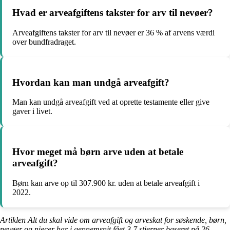
Hvad er arveafgiftens takster for arv til nevøer?
Arveafgiftens takster for arv til nevøer er 36 % af arvens værdi
over bundfradraget.
Hvordan kan man undgå arveafgift?
Man kan undgå arveafgift ved at oprette testamente eller give
gaver i livet.
Hvor meget må børn arve uden at betale
arveafgift?
Børn kan arve op til 307.900 kr. uden at betale arveafgift i
2022.
Artiklen Alt du skal vide om arveafgift og arveskat for søskende, børn,
nevøer og niecer har i gennemsnit fået
3.7
stjerner baseret på
26