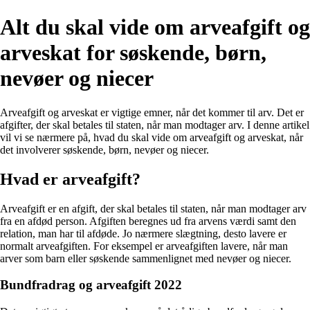
Alt du skal vide om arveafgift og
arveskat for søskende, børn,
nevøer og niecer
Arveafgift og arveskat er vigtige emner, når det kommer til arv. Det er
afgifter, der skal betales til staten, når man modtager arv. I denne artikel
vil vi se nærmere på, hvad du skal vide om arveafgift og arveskat, når
det involverer søskende, børn, nevøer og niecer.
Hvad er arveafgift?
Arveafgift er en afgift, der skal betales til staten, når man modtager arv
fra en afdød person. Afgiften beregnes ud fra arvens værdi samt den
relation, man har til afdøde. Jo nærmere slægtning, desto lavere er
normalt arveafgiften. For eksempel er arveafgiften lavere, når man
arver som barn eller søskende sammenlignet med nevøer og niecer.
Bundfradrag og arveafgift 2022