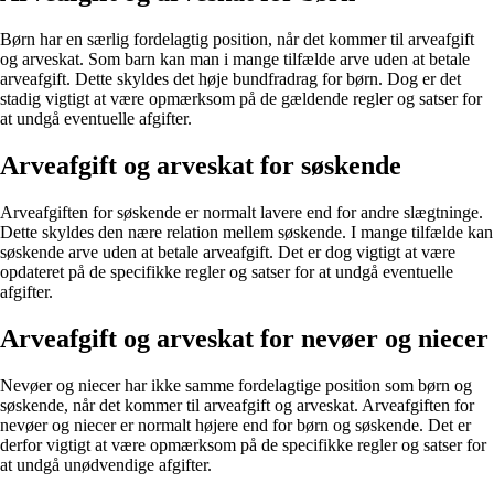
Børn har en særlig fordelagtig position, når det kommer til arveafgift
og arveskat. Som barn kan man i mange tilfælde arve uden at betale
arveafgift. Dette skyldes det høje bundfradrag for børn. Dog er det
stadig vigtigt at være opmærksom på de gældende regler og satser for
at undgå eventuelle afgifter.
Arveafgift og arveskat for søskende
Arveafgiften for søskende er normalt lavere end for andre slægtninge.
Dette skyldes den nære relation mellem søskende. I mange tilfælde kan
søskende arve uden at betale arveafgift. Det er dog vigtigt at være
opdateret på de specifikke regler og satser for at undgå eventuelle
afgifter.
Arveafgift og arveskat for nevøer og niecer
Nevøer og niecer har ikke samme fordelagtige position som børn og
søskende, når det kommer til arveafgift og arveskat. Arveafgiften for
nevøer og niecer er normalt højere end for børn og søskende. Det er
derfor vigtigt at være opmærksom på de specifikke regler og satser for
at undgå unødvendige afgifter.