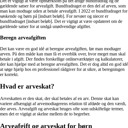
Det er vigtigt at være opmærksom på det årlige bundfradrag og de
gældende satser for arveafgift. Bundfradraget er den del af arven, som
man kan modtage uden at betale arveafgift. I 2022 er bundfradraget for
søskende og børn på [indsæt beløb]. For nevøer og niecer er
bundfradraget [indsæt beløb]. Det er vigtigt at være opdateret om de
gældende satser for at undgå unødvendige afgifter.
Beregn arveafgiften
Det kan være en god idé at beregne arveafgiften, før man modtager
arven. På den måde kan man få et overblik over, hvor meget man skal
betale i afgift. Der findes forskellige onlineværktøjer og kalkulatorer,
der kan hjælpe med at beregne arveafgiften. Det er dog altid en god idé
at søge hjælp hos en professionel rådgiver for at sikre, at beregningen
er korrekt.
Hvad er arveskat?
Arveskatten er den skat, der skal betales af en arv. Denne skat kan
variere afhængigt af arvemodtagerens relation til afdøde og den værdi,
der arves. Arveafgift og arveskat bruges ofte som udskiftelige termer,
men det er vigtigt at skelne mellem de to begreber.
Arveafgift og arveskat for børn