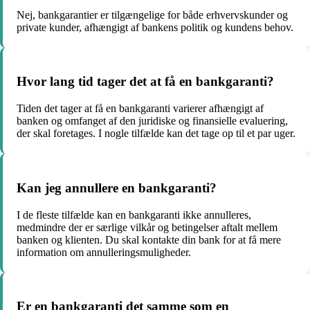
Nej, bankgarantier er tilgængelige for både erhvervskunder og
private kunder, afhængigt af bankens politik og kundens behov.
Hvor lang tid tager det at få en bankgaranti?
Tiden det tager at få en bankgaranti varierer afhængigt af
banken og omfanget af den juridiske og finansielle evaluering,
der skal foretages. I nogle tilfælde kan det tage op til et par uger.
Kan jeg annullere en bankgaranti?
I de fleste tilfælde kan en bankgaranti ikke annulleres,
medmindre der er særlige vilkår og betingelser aftalt mellem
banken og klienten. Du skal kontakte din bank for at få mere
information om annulleringsmuligheder.
Er en bankgaranti det samme som en