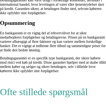
Betalingsgarantier kan være brugt i forskellige kontekster, herunder i
international handel, hvor leveringen af varer eller tjenesteydelser sker
på kredit. Garantien sikrer, at betalingen finder sted, selvom køberen
ikke opfylder sine forpligtelser.
Opsummering
En bankgaranti er en vigtig del af erhvervslivet for at sikre
medarbejderes forpligtelser og betalingsevne. Prisen på en bankgaranti
varierer afhængigt af flere faktorer og kan variere mellem forskellige
banker. Det er vigtigt at indhente flere tilbud og sammenligne priser for
at finde den bedste løsning.
Betalingsgarantier er en specifik type bankgaranti, der sikrer købere
mod risici ved køb på kredit. Disse garantier hjælper med at skabe tillid
mellem køber og sælger og sikrer betalingen, selv i tilfælde hvor
køberen ikke opfylder sine forpligtelser.
Ofte stillede spørgsmål