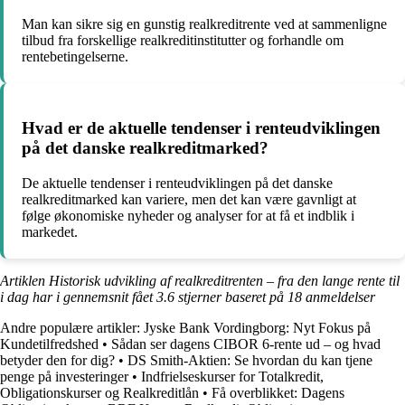
Man kan sikre sig en gunstig realkreditrente ved at sammenligne
tilbud fra forskellige realkreditinstitutter og forhandle om
rentebetingelserne.
Hvad er de aktuelle tendenser i renteudviklingen
på det danske realkreditmarked?
De aktuelle tendenser i renteudviklingen på det danske
realkreditmarked kan variere, men det kan være gavnligt at
følge økonomiske nyheder og analyser for at få et indblik i
markedet.
Artiklen Historisk udvikling af realkreditrenten – fra den lange rente til
i dag har i gennemsnit fået
3.6
stjerner baseret på
18
anmeldelser
Andre populære artikler:
Jyske Bank Vordingborg: Nyt Fokus på
Kundetilfredshed
•
Sådan ser dagens CIBOR 6-rente ud – og hvad
betyder den for dig?
•
DS Smith-Aktien: Se hvordan du kan tjene
penge på investeringer
•
Indfrielseskurser for Totalkredit,
Obligationskurser og Realkreditlån
•
Få overblikket: Dagens