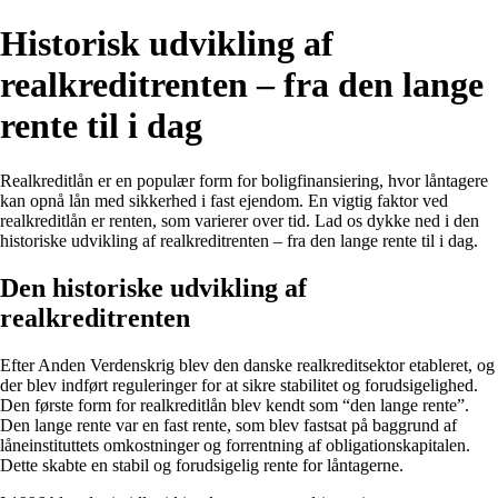
Historisk udvikling af
realkreditrenten – fra den lange
rente til i dag
Realkreditlån er en populær form for boligfinansiering, hvor låntagere
kan opnå lån med sikkerhed i fast ejendom. En vigtig faktor ved
realkreditlån er renten, som varierer over tid. Lad os dykke ned i den
historiske udvikling af realkreditrenten – fra den lange rente til i dag.
Den historiske udvikling af
realkreditrenten
Efter Anden Verdenskrig blev den danske realkreditsektor etableret, og
der blev indført reguleringer for at sikre stabilitet og forudsigelighed.
Den første form for realkreditlån blev kendt som “den lange rente”.
Den lange rente var en fast rente, som blev fastsat på baggrund af
låneinstituttets omkostninger og forrentning af obligationskapitalen.
Dette skabte en stabil og forudsigelig rente for låntagerne.