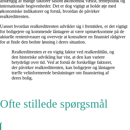
afhængig af mange faktorer såsom økonomisk vækst, rentepolitik og
internationale begivenheder. Det er dog vigtigt at holde øje med
økonomiske indikatorer og forstå, hvordan de påvirker
realkreditrenten.
Uanset hvordan realkreditrenten udvikler sig i fremtiden, er det vigtigt
for boligejere og kommende låntagere at være opmærksomme på de
aktuelle renteniveauer og overveje at konsultere en finansiel rådgiver
for at finde den bedste løsning i deres situation.
Realkreditrenten er en vigtig faktor ved realkreditlån, og
den historiske udvikling har vist, at den kan variere
betydeligt over tid. Ved at forstå de forskellige faktorer,
der påvirker realkreditrenten, kan boligejere og låntagere
træffe velinformerede beslutninger om finansiering af
deres bolig.
Ofte stillede spørgsmål