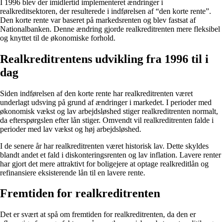
I 1996 blev der imidlertid implementeret ændringer i
realkreditsektoren, der resulterede i indførelsen af “den korte rente”.
Den korte rente var baseret på markedsrenten og blev fastsat af
Nationalbanken. Denne ændring gjorde realkreditrenten mere fleksibel
og knyttet til de økonomiske forhold.
Realkreditrentens udvikling fra 1996 til i
dag
Siden indførelsen af den korte rente har realkreditrenten været
underlagt udsving på grund af ændringer i markedet. I perioder med
økonomisk vækst og lav arbejdsløshed stiger realkreditrenten normalt,
da efterspørgslen efter lån stiger. Omvendt vil realkreditrenten falde i
perioder med lav vækst og høj arbejdsløshed.
I de senere år har realkreditrenten været historisk lav. Dette skyldes
blandt andet et fald i diskonteringsrenten og lav inflation. Lavere renter
har gjort det mere attraktivt for boligejere at optage realkreditlån og
refinansiere eksisterende lån til en lavere rente.
Fremtiden for realkreditrenten
Det er svært at spå om fremtiden for realkreditrenten, da den er