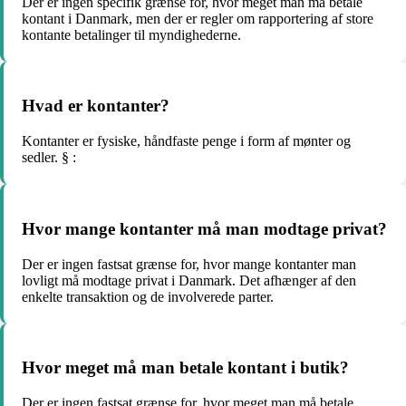
Der er ingen specifik grænse for, hvor meget man må betale
kontant i Danmark, men der er regler om rapportering af store
kontante betalinger til myndighederne.
Hvad er kontanter?
Kontanter er fysiske, håndfaste penge i form af mønter og
sedler. § :
Hvor mange kontanter må man modtage privat?
Der er ingen fastsat grænse for, hvor mange kontanter man
lovligt må modtage privat i Danmark. Det afhænger af den
enkelte transaktion og de involverede parter.
Hvor meget må man betale kontant i butik?
Der er ingen fastsat grænse for, hvor meget man må betale