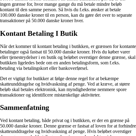
ingen grænse for, hvor mange gange du må betale mindre beløb
kontant til den samme person. Så hvis du f.eks. ønsker at betale
100.000 danske kroner til en person, kan du gøre det over to separate
transaktioner på 50.000 danske kroner hver.
Kontant Betaling I Butik
Når det kommer til kontant betaling i butikken, er grænsen for kontante
betalinger også fastsat til 50.000 danske kroner. Hvis du køber varer
eller tjenesteydelser i en butik og beløbet overstiger denne grænse, skal
butikken ligeledes bede om en anden betalingsform, som f.eks.
betaling via betalingskort eller bankoverførsel.
Det er vigtigt for butikker at følge denne regel for at bekæmpe
skatteunddragelse og hvidvaskning af penge. Ved at kræve, at større
beløb skal betales elektronisk, kan myndighederne nemmere spore
transaktioner og identificere mistænkelige aktiviteter.
Sammenfatning
Ved kontant betaling, både privat og i butikken, er der en grænse på
50.000 danske kroner. Denne grænse er fastsat af loven for at forhindre
skatteunddragelse og hvidvaskning af penge. Hvis beløbet overstiger