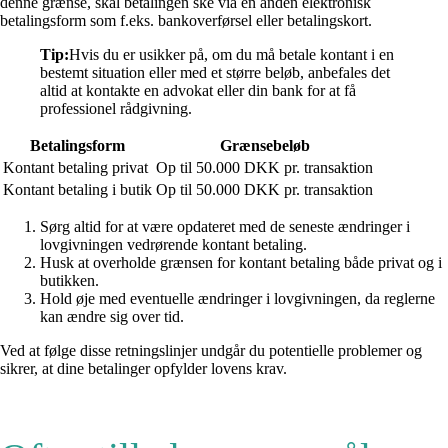
denne grænse, skal betalingen ske via en anden elektronisk
betalingsform som f.eks. bankoverførsel eller betalingskort.
Tip:
Hvis du er usikker på, om du må betale kontant i en
bestemt situation eller med et større beløb, anbefales det
altid at kontakte en advokat eller din bank for at få
professionel rådgivning.
Betalingsform
Grænsebeløb
Kontant betaling privat
Op til 50.000 DKK pr. transaktion
Kontant betaling i butik
Op til 50.000 DKK pr. transaktion
Sørg altid for at være opdateret med de seneste ændringer i
lovgivningen vedrørende kontant betaling.
Husk at overholde grænsen for kontant betaling både privat og i
butikken.
Hold øje med eventuelle ændringer i lovgivningen, da reglerne
kan ændre sig over tid.
Ved at følge disse retningslinjer undgår du potentielle problemer og
sikrer, at dine betalinger opfylder lovens krav.