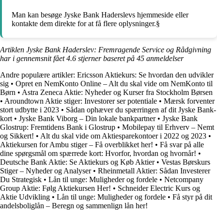
Man kan besøge Jyske Bank Haderslevs hjemmeside eller
kontakte dem direkte for at få flere oplysninger.§
Artiklen Jyske Bank Haderslev: Fremragende Service og Rådgivning
har i gennemsnit fået
4.6
stjerner baseret på
45
anmeldelser
Andre populære artikler:
Ericsson Aktiekurs: Se hvordan den udvikler
sig
•
Opret en NemKonto Online – Alt du skal vide om NemKonto til
Børn
•
Astra Zeneca Aktie: Nyheder og Kurser fra Stockholm Børsen
•
Aroundtown Aktie stiger: Investorer ser potentiale
•
Mærsk forventer
stort udbytte i 2023
•
Sådan ophæver du spærringen af dit Jyske Bank-
kort
•
Jyske Bank Viborg – Din lokale bankpartner
•
Jyske Bank
Glostrup: Fremtidens Bank i Glostrup
•
Mobilepay til Erhverv – Nemt
og Sikkert!
•
Alt du skal vide om Aktiesparekontoer i 2022 og 2023
•
Aktiekursen for Ambu stiger – Få overblikket her!
•
Få svar på alle
dine spørgsmål om spærrede kort: Hvorfor, hvordan og hvornår!
•
Deutsche Bank Aktie: Se Aktiekurs og Køb Aktier
•
Vestas Børskurs
Stiger – Nyheder og Analyser
•
Rheinmetall Aktier: Sådan Investerer
Du Strategisk
•
Lån til unge: Muligheder og fordele
•
Netcompany
Group Aktie: Følg Aktiekursen Her!
•
Schneider Electric Kurs og
Aktie Udvikling
•
Lån til unge: Muligheder og fordele
•
Få styr på dit
andelsboliglån – Beregn og sammenlign lån her!