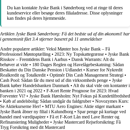
Du kan kontakte Jyske Bank i Sønderborg ved at ringe til deres
kundeservice eller besøge deres filialadresse. Disse oplysninger
kan findes på deres hjemmeside.
Artiklen Jyske Bank Sønderborg: Få det bedste ud af din økonomi! har
i gennemsnit fået
3.4
stjerner baseret på
11
anmeldelser
Andre populære artikler:
Veksl Mønter hos Jyske Bank – Få
Professionel Møntoptælling
•
2023: Ny Topskattegrænse
•
Jyske Bank
Risskov – Fremtidens Bank i Aarhus
•
Dansk Warrants: Alt du
behøver at vide
•
180 Dages Reglen og Havelågebeskatning: Sådan
Beskatter du Din Danske Pension i Udlandet
•
Kurser for Nykredit
Realkredit og Totalkredit
•
Optimér Din Cash Management Strategi
•
Cash Pool: Sådan får du mest ud af din virksomheds penge
•
Jyske
Bank køber Handelsbanken Danmark
•
Alt du skal vide om kontanter i
banken i 2021 og 2022
•
F-Kort Rente Prognose for 2023: Hvad
Forventer Vi?
•
Jyske Bank Hørsholm: Nyt Fokus på Kundetilfredshed
•
Køb af andelsbolig: Sådan undgår du faldgruber
•
Novozymes Kurs:
Se Aktiekurserne Her!
•
MTU Aero Engines: Aktie stiger markant
•
Jyske Bank åbner ny filial i Kalundborg
•
Spar penge på kurtage ved
handel med værdipapirer
•
Få et F-Kort Lån med Lave Renter og
Refinansiering Muligheder
•
Jyske Mastercard Rejseforsikring: Få
Tryg Forsikring med dit Mastercard