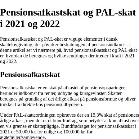
Pensionsafkastskat og PAL-skat
i 2021 og 2022
Pensionsafkastskat og PAL-skat er vigtige elementer i dansk
skattelovgivning, der påvirker beskatningen af pensionsindkomst. I
denne artikel ser vi nærmere på, hvad pensionsafkastskat og PAL-skat
er, hvordan de beregnes og hvilke ændringer der træder i kraft i 2021
og 2022.
Pensionsafkastskat
Pensionsafkastskat er en skat på afkastet af pensionsopsparinger,
herunder indkomst fra renter, udbytte og kursgevinster. Skatten
beregnes på grundlag af det årlige afkast på pensionsformue og bliver
trukket fra direkte hos pensionsudbyderen.
Under PAL-skatteordningen opkræves der en 15,3% skat af pensioners
årlige afkast, men der er et bundfradrag, som betyder at kun afkast over
en vis grænse er skattepligtige. Bundfradraget for pensionsafkastskat i
2021 er 50.000 kr. for enlige og 100.000 kr. for
ægtefæller/samlevende.