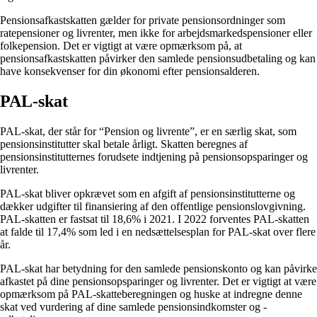
Pensionsafkastskatten gælder for private pensionsordninger som
ratepensioner og livrenter, men ikke for arbejdsmarkedspensioner eller
folkepension. Det er vigtigt at være opmærksom på, at
pensionsafkastskatten påvirker den samlede pensionsudbetaling og kan
have konsekvenser for din økonomi efter pensionsalderen.
PAL-skat
PAL-skat, der står for “Pension og livrente”, er en særlig skat, som
pensionsinstitutter skal betale årligt. Skatten beregnes af
pensionsinstitutternes forudsete indtjening på pensionsopsparinger og
livrenter.
PAL-skat bliver opkrævet som en afgift af pensionsinstitutterne og
dækker udgifter til finansiering af den offentlige pensionslovgivning.
PAL-skatten er fastsat til 18,6% i 2021. I 2022 forventes PAL-skatten
at falde til 17,4% som led i en nedsættelsesplan for PAL-skat over flere
år.
PAL-skat har betydning for den samlede pensionskonto og kan påvirke
afkastet på dine pensionsopsparinger og livrenter. Det er vigtigt at være
opmærksom på PAL-skatteberegningen og huske at indregne denne
skat ved vurdering af dine samlede pensionsindkomster og -