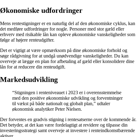
Økonomiske udfordringer
Mens rentestigninger er en naturlig del af den økonomiske cyklus, kan
det medføre udfordringer for nogle. Personer med stor gæld eller
erhverv med risikable lån kan opleve økonomiske vanskeligheder som
følge af højere renteudgifter.
Det er vigtigt at være opmærksom på dine økonomiske forhold og
søge rådgivning for at undgå unødvendige vanskeligheder. Du kan
overveje at lægge en plan for afbetaling af gæld eller konsolidere dine
lån for at reducere din renteudgift.
Markedsudvikling
“Stigningen i renteniveauet i 2023 er i overensstemmelse
med den positive økonomiske udvikling og forventninger
til vækst på både nationalt og globalt plan,” udtaler
økonomisk analytiker Peter Nielsen.
Der forventes en gradvis stigning i rentesatserne over de kommende år.
Det betyder, at det kan være fordelagtigt at revidere og tilpasse din
investeringsstrategi samt overveje at investere i renteindkomstbærende
aktiver.