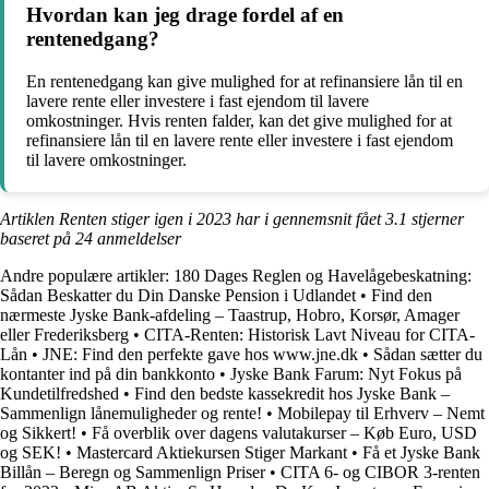
Hvordan kan jeg drage fordel af en
rentenedgang?
En rentenedgang kan give mulighed for at refinansiere lån til en
lavere rente eller investere i fast ejendom til lavere
omkostninger. Hvis renten falder, kan det give mulighed for at
refinansiere lån til en lavere rente eller investere i fast ejendom
til lavere omkostninger.
Artiklen Renten stiger igen i 2023 har i gennemsnit fået
3.1
stjerner
baseret på
24
anmeldelser
Andre populære artikler:
180 Dages Reglen og Havelågebeskatning:
Sådan Beskatter du Din Danske Pension i Udlandet
•
Find den
nærmeste Jyske Bank-afdeling – Taastrup, Hobro, Korsør, Amager
eller Frederiksberg
•
CITA-Renten: Historisk Lavt Niveau for CITA-
Lån
•
JNE: Find den perfekte gave hos www.jne.dk
•
Sådan sætter du
kontanter ind på din bankkonto
•
Jyske Bank Farum: Nyt Fokus på
Kundetilfredshed
•
Find den bedste kassekredit hos Jyske Bank –
Sammenlign lånemuligheder og rente!
•
Mobilepay til Erhverv – Nemt
og Sikkert!
•
Få overblik over dagens valutakurser – Køb Euro, USD
og SEK!
•
Mastercard Aktiekursen Stiger Markant
•
Få et Jyske Bank
Billån – Beregn og Sammenlign Priser
•
CITA 6- og CIBOR 3-renten