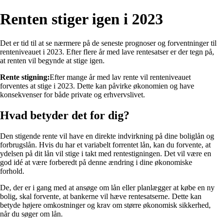
Renten stiger igen i 2023
Det er tid til at se nærmere på de seneste prognoser og forventninger til
renteniveauet i 2023. Efter flere år med lave rentesatser er der tegn på,
at renten vil begynde at stige igen.
Rente stigning:
Efter mange år med lav rente vil renteniveauet
forventes at stige i 2023. Dette kan påvirke økonomien og have
konsekvenser for både private og erhvervslivet.
Hvad betyder det for dig?
Den stigende rente vil have en direkte indvirkning på dine boliglån og
forbrugslån. Hvis du har et variabelt forrentet lån, kan du forvente, at
ydelsen på dit lån vil stige i takt med rentestigningen. Det vil være en
god idé at være forberedt på denne ændring i dine økonomiske
forhold.
De, der er i gang med at ansøge om lån eller planlægger at købe en ny
bolig, skal forvente, at bankerne vil hæve rentesatserne. Dette kan
betyde højere omkostninger og krav om større økonomisk sikkerhed,
når du søger om lån.