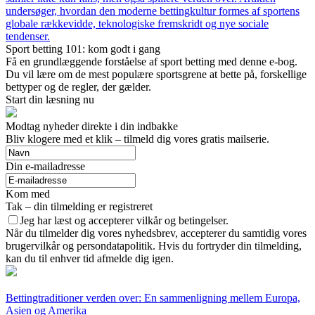
undersøger, hvordan den moderne bettingkultur formes af sportens
globale rækkevidde, teknologiske fremskridt og nye sociale
tendenser.
Sport betting 101: kom godt i gang
Få en grundlæggende forståelse af sport betting med denne e-bog.
Du vil lære om de mest populære sportsgrene at bette på, forskellige
bettyper og de regler, der gælder.
Start din læsning nu
Modtag nyheder direkte i din indbakke
Bliv klogere med et klik – tilmeld dig vores gratis mailserie.
Din e-mailadresse
Kom med
Tak – din tilmelding er registreret
Jeg har læst og accepterer vilkår og betingelser.
Når du tilmelder dig vores nyhedsbrev, accepterer du samtidig vores
brugervilkår og persondatapolitik. Hvis du fortryder din tilmelding,
kan du til enhver tid afmelde dig igen.
Bettingtraditioner verden over: En sammenligning mellem Europa,
Asien og Amerika