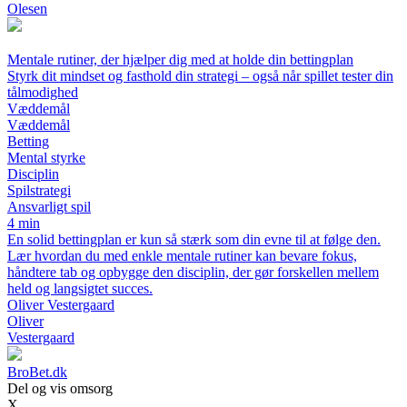
Olesen
Mentale rutiner, der hjælper dig med at holde din bettingplan
Styrk dit mindset og fasthold din strategi – også når spillet tester din
tålmodighed
Væddemål
Væddemål
Betting
Mental styrke
Disciplin
Spilstrategi
Ansvarligt spil
4 min
En solid bettingplan er kun så stærk som din evne til at følge den.
Lær hvordan du med enkle mentale rutiner kan bevare fokus,
håndtere tab og opbygge den disciplin, der gør forskellen mellem
held og langsigtet succes.
Oliver Vestergaard
Oliver
Vestergaard
BroBet.dk
Del og vis omsorg
X