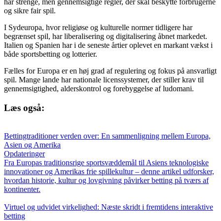
har strenge, men gennemsigtige regler, der skal beskytte forbrugerne
og sikre fair spil.
I Sydeuropa, hvor religiøse og kulturelle normer tidligere har
begrænset spil, har liberalisering og digitalisering åbnet markedet.
Italien og Spanien har i de seneste årtier oplevet en markant vækst i
både sportsbetting og lotterier.
Fælles for Europa er en høj grad af regulering og fokus på ansvarligt
spil. Mange lande har nationale licenssystemer, der stiller krav til
gennemsigtighed, alderskontrol og forebyggelse af ludomani.
Læs også:
Bettingtraditioner verden over: En sammenligning mellem Europa,
Asien og Amerika
Opdateringer
Fra Europas traditionsrige sportsvæddemål til Asiens teknologiske
innovationer og Amerikas frie spillekultur – denne artikel udforsker,
hvordan historie, kultur og lovgivning påvirker betting på tværs af
kontinenter.
Virtuel og udvidet virkelighed: Næste skridt i fremtidens interaktive
betting