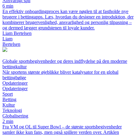
Ansvarligt spil
6 min
En effektiv onboardingproces kan være nøglen til at fastholde nye
brugere i bettingapps. Læs, hvordan du designer en introduktion, der
kombinerer brugervenlighed, ansvarlighed og personlig tilpasning –
og dermed lægger grundstenen til loyale kunder.
Liam Bertelsen
Liam
Bertelsen
Globale sportsbegivenheder og deres indflydelse på den moderne
bettingkultur
Når sportens største øjeblikke bliver katalysator for en global
bettingbølge
Opdateringer
Opdateringer
Sport
Betting
Kultur
Teknologi
Globalisering
2 min
Fra VM og OL til Super Bowl – de største sportsbegivenheder
samler ikke kun fans, men også spillere verden over. Artiklen