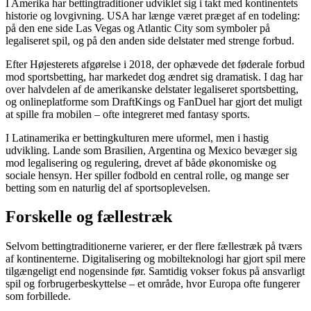
I Amerika har bettingtraditioner udviklet sig i takt med kontinentets
historie og lovgivning. USA har længe været præget af en todeling:
på den ene side Las Vegas og Atlantic City som symboler på
legaliseret spil, og på den anden side delstater med strenge forbud.
Efter Højesterets afgørelse i 2018, der ophævede det føderale forbud
mod sportsbetting, har markedet dog ændret sig dramatisk. I dag har
over halvdelen af de amerikanske delstater legaliseret sportsbetting,
og onlineplatforme som DraftKings og FanDuel har gjort det muligt
at spille fra mobilen – ofte integreret med fantasy sports.
I Latinamerika er bettingkulturen mere uformel, men i hastig
udvikling. Lande som Brasilien, Argentina og Mexico bevæger sig
mod legalisering og regulering, drevet af både økonomiske og
sociale hensyn. Her spiller fodbold en central rolle, og mange ser
betting som en naturlig del af sportsoplevelsen.
Forskelle og fællestræk
Selvom bettingtraditionerne varierer, er der flere fællestræk på tværs
af kontinenterne. Digitalisering og mobilteknologi har gjort spil mere
tilgængeligt end nogensinde før. Samtidig vokser fokus på ansvarligt
spil og forbrugerbeskyttelse – et område, hvor Europa ofte fungerer
som forbillede.