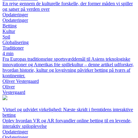
En rejse gennem de kulturelle forskelle, der former måden vi spiller
og satser på verden over
Opdateringer
Opdateringer
Betting
Kultur
Spil
Globalisering
Traditioner
4 min
Fra Europas traditionsrige sportsvæddemål til Asiens teknologiske
innovationer og Amerikas frie spillekultur – denne artikel udforsker,
hvordan historie, kultur og lovgivning påvirker betting på tværs af
kontinenter.
Oliver Vestergaard
Oliver
Vestergaard
Virtuel og udvidet virkelighed: Næste skridt i fremtidens interaktive
betting
Oplev hvordan VR og AR forvandler online betting til en levende,
interaktiv spiloplevelse
Opdateringer
Opdateringer