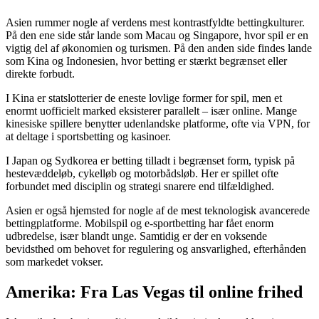
Asien rummer nogle af verdens mest kontrastfyldte bettingkulturer.
På den ene side står lande som Macau og Singapore, hvor spil er en
vigtig del af økonomien og turismen. På den anden side findes lande
som Kina og Indonesien, hvor betting er stærkt begrænset eller
direkte forbudt.
I Kina er statslotterier de eneste lovlige former for spil, men et
enormt uofficielt marked eksisterer parallelt – især online. Mange
kinesiske spillere benytter udenlandske platforme, ofte via VPN, for
at deltage i sportsbetting og kasinoer.
I Japan og Sydkorea er betting tilladt i begrænset form, typisk på
hestevæddeløb, cykelløb og motorbådsløb. Her er spillet ofte
forbundet med disciplin og strategi snarere end tilfældighed.
Asien er også hjemsted for nogle af de mest teknologisk avancerede
bettingplatforme. Mobilspil og e-sportbetting har fået enorm
udbredelse, især blandt unge. Samtidig er der en voksende
bevidsthed om behovet for regulering og ansvarlighed, efterhånden
som markedet vokser.
Amerika: Fra Las Vegas til online frihed