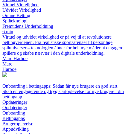
Virtuel Virkelighed
Udvidet Virkelighed
Online Betting
Spilteknologi
Fremtidens Underholdning
6 min
Virtuel og udvidet virkelighed er på vej til at revolutionere
bettingverdenen. Fra realistiske sportsarenaer til personlige
spiluniverser – teknologien åbner for helt nye måder at engagere
spillere og skabe nærvær i den digitale underholdning.
Marc Harboe
Marc
Harboe
Onboarding i bettingapps: Sådan får nye brugere en god start
Skab en engagerende og tryg startoplevelse for nye brugere i din
bettingapp
Opdateringer
Opdateringer
Onboarding
Bettingapps
Brugeroplevelse
Appudvikling