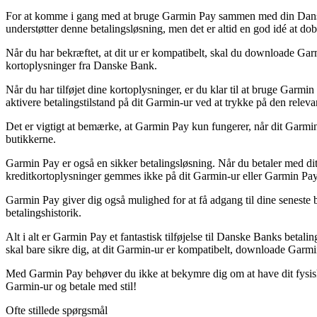
For at komme i gang med at bruge Garmin Pay sammen med din Danske 
understøtter denne betalingsløsning, men det er altid en god idé at d
Når du har bekræftet, at dit ur er kompatibelt, skal du downloade Ga
kortoplysninger fra Danske Bank.
Når du har tilføjet dine kortoplysninger, er du klar til at bruge Ga
aktivere betalingstilstand på dit Garmin-ur ved at trykke på den relev
Det er vigtigt at bemærke, at Garmin Pay kun fungerer, når dit Garmin
butikkerne.
Garmin Pay er også en sikker betalingsløsning. Når du betaler med dit 
kreditkortoplysninger gemmes ikke på dit Garmin-ur eller Garmin Pay-s
Garmin Pay giver dig også mulighed for at få adgang til dine seneste 
betalingshistorik.
Alt i alt er Garmin Pay et fantastisk tilføjelse til Danske Banks bet
skal bare sikre dig, at dit Garmin-ur er kompatibelt, downloade Garm
Med Garmin Pay behøver du ikke at bekymre dig om at have dit fysiske
Garmin-ur og betale med stil!
Ofte stillede spørgsmål