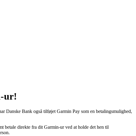
-ur!
 har Danske Bank også tilføjet Garmin Pay som en betalingsmulighed,
betale direkte fra dit Garmin-ur ved at holde det hen til
erson.