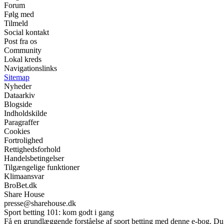
Forum
Følg med
Tilmeld
Social kontakt
Post fra os
Community
Lokal kreds
Navigationslinks
Sitemap
Nyheder
Dataarkiv
Blogside
Indholdskilde
Paragraffer
Cookies
Fortrolighed
Rettighedsforhold
Handelsbetingelser
Tilgængelige funktioner
Klimaansvar
BroBet.dk
Share House
presse@sharehouse.dk
Sport betting 101: kom godt i gang
Få en grundlæggende forståelse af sport betting med denne e-bog. Du v