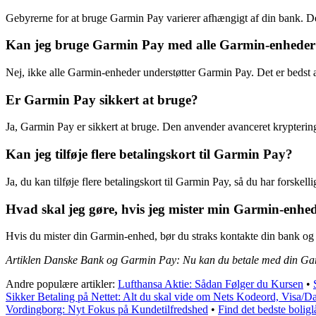
Gebyrerne for at bruge Garmin Pay varierer afhængigt af din bank. Det
Kan jeg bruge Garmin Pay med alle Garmin-enheder
Nej, ikke alle Garmin-enheder understøtter Garmin Pay. Det er bedst a
Er Garmin Pay sikkert at bruge?
Ja, Garmin Pay er sikkert at bruge. Den anvender avanceret krypterings
Kan jeg tilføje flere betalingskort til Garmin Pay?
Ja, du kan tilføje flere betalingskort til Garmin Pay, så du har forskell
Hvad skal jeg gøre, hvis jeg mister min Garmin-enhe
Hvis du mister din Garmin-enhed, bør du straks kontakte din bank og 
Artiklen Danske Bank og Garmin Pay: Nu kan du betale med din Gar
Andre populære artikler:
Lufthansa Aktie: Sådan Følger du Kursen
•
Sikker Betaling på Nettet: Alt du skal vide om Nets Kodeord, Visa/
Vordingborg: Nyt Fokus på Kundetilfredshed
•
Find det bedste boligl