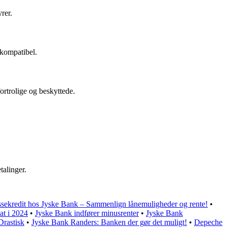
rer.
 kompatibel.
ortrolige og beskyttede.
talinger.
ssekredit hos Jyske Bank – Sammenlign lånemuligheder og rente!
•
at i 2024
•
Jyske Bank indfører minusrenter
•
Jyske Bank
Drastisk
•
Jyske Bank Randers: Banken der gør det muligt!
•
Depeche