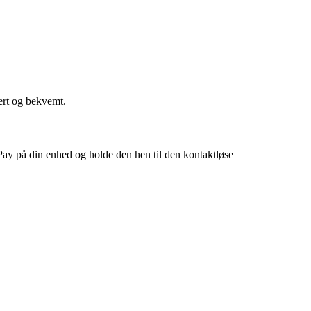
kert og bekvemt.
Pay på din enhed og holde den hen til den kontaktløse