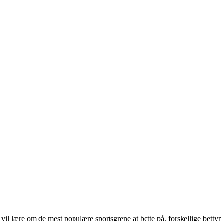
il lære om de mest populære sportsgrene at bette på, forskellige bettype