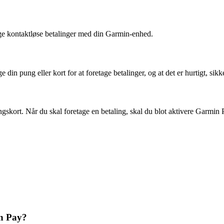
tage kontaktløse betalinger med din Garmin-enhed.
in pung eller kort for at foretage betalinger, og at det er hurtigt, sik
gskort. Når du skal foretage en betaling, skal du blot aktivere Garmin 
in Pay?