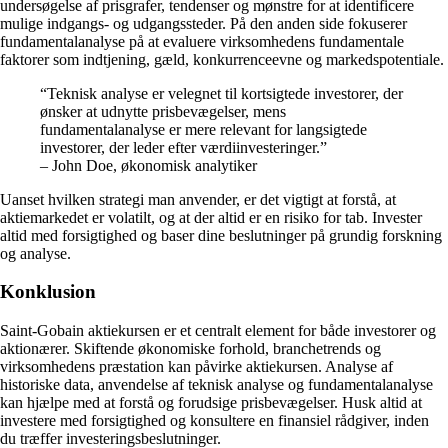
undersøgelse af prisgrafer, tendenser og mønstre for at identificere
mulige indgangs- og udgangssteder. På den anden side fokuserer
fundamentalanalyse på at evaluere virksomhedens fundamentale
faktorer som indtjening, gæld, konkurrenceevne og markedspotentiale.
“Teknisk analyse er velegnet til kortsigtede investorer, der
ønsker at udnytte prisbevægelser, mens
fundamentalanalyse er mere relevant for langsigtede
investorer, der leder efter værdiinvesteringer.”
– John Doe, økonomisk analytiker
Uanset hvilken strategi man anvender, er det vigtigt at forstå, at
aktiemarkedet er volatilt, og at der altid er en risiko for tab. Invester
altid med forsigtighed og baser dine beslutninger på grundig forskning
og analyse.
Konklusion
Saint-Gobain aktiekursen er et centralt element for både investorer og
aktionærer. Skiftende økonomiske forhold, branchetrends og
virksomhedens præstation kan påvirke aktiekursen. Analyse af
historiske data, anvendelse af teknisk analyse og fundamentalanalyse
kan hjælpe med at forstå og forudsige prisbevægelser. Husk altid at
investere med forsigtighed og konsultere en finansiel rådgiver, inden
du træffer investeringsbeslutninger.