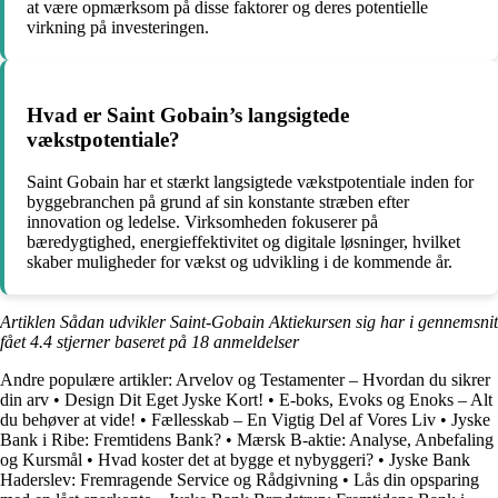
at være opmærksom på disse faktorer og deres potentielle
virkning på investeringen.
Hvad er Saint Gobain’s langsigtede
vækstpotentiale?
Saint Gobain har et stærkt langsigtede vækstpotentiale inden for
byggebranchen på grund af sin konstante stræben efter
innovation og ledelse. Virksomheden fokuserer på
bæredygtighed, energieffektivitet og digitale løsninger, hvilket
skaber muligheder for vækst og udvikling i de kommende år.
Artiklen Sådan udvikler Saint-Gobain Aktiekursen sig har i gennemsnit
fået
4.4
stjerner baseret på
18
anmeldelser
Andre populære artikler:
Arvelov og Testamenter – Hvordan du sikrer
din arv
•
Design Dit Eget Jyske Kort!
•
E-boks, Evoks og Enoks – Alt
du behøver at vide!
•
Fællesskab – En Vigtig Del af Vores Liv
•
Jyske
Bank i Ribe: Fremtidens Bank?
•
Mærsk B-aktie: Analyse, Anbefaling
og Kursmål
•
Hvad koster det at bygge et nybyggeri?
•
Jyske Bank
Haderslev: Fremragende Service og Rådgivning
•
Lås din opsparing