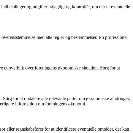
indbetalinger og udgifter nøjagtigt og kontrollér, om der er eventuelle
r i overensstemmelse med alle regler og bestemmelser. En professionel
ive et overblik over foreningens økonomiske situation. Sørg for at
t. Sørg for at opdatere alle relevante parter om økonomiske ændringer,
yderligere information om foreningens økonomi.
 eller regnskabsfører for at identificere eventuelle områder, der kan