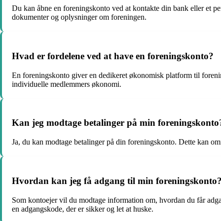
Du kan åbne en foreningskonto ved at kontakte din bank eller et pe
dokumenter og oplysninger om foreningen.
Hvad er fordelene ved at have en foreningskonto?
En foreningskonto giver en dedikeret økonomisk platform til foreni
individuelle medlemmers økonomi.
Kan jeg modtage betalinger på min foreningskonto
Ja, du kan modtage betalinger på din foreningskonto. Dette kan omf
Hvordan kan jeg få adgang til min foreningskonto
Som kontoejer vil du modtage information om, hvordan du får adgang
en adgangskode, der er sikker og let at huske.