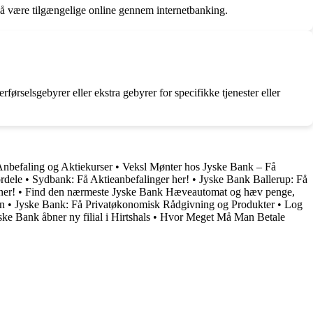
gså være tilgængelige online gennem internetbanking.
ørselsgebyrer eller ekstra gebyrer for specifikke tjenester eller
Anbefaling og Aktiekurser
•
Veksl Mønter hos Jyske Bank – Få
rdele
•
Sydbank: Få Aktieanbefalinger her!
•
Jyske Bank Ballerup: Få
ner!
•
Find den nærmeste Jyske Bank Hæveautomat og hæv penge,
ån
•
Jyske Bank: Få Privatøkonomisk Rådgivning og Produkter
•
Log
ske Bank åbner ny filial i Hirtshals
•
Hvor Meget Må Man Betale