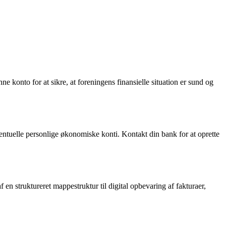
e konto for at sikre, at foreningens finansielle situation er sund og
ventuelle personlige økonomiske konti. Kontakt din bank for at oprette
 en struktureret mappestruktur til digital opbevaring af fakturaer,