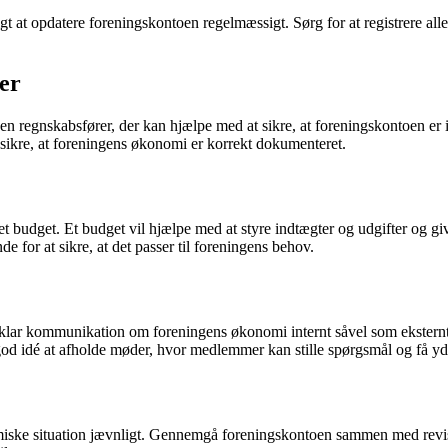
t at opdatere foreningskontoen regelmæssigt. Sørg for at registrere alle 
er
r en regnskabsfører, der kan hjælpe med at sikre, at foreningskontoen e
ikre, at foreningens økonomi er korrekt dokumenteret.
e et budget. Et budget vil hjælpe med at styre indtægter og udgifter og g
e for at sikre, at det passer til foreningens behov.
 en klar kommunikation om foreningens økonomi internt såvel som ekstern
n god idé at afholde møder, hvor medlemmer kan stille spørgsmål og få 
miske situation jævnligt. Gennemgå foreningskontoen sammen med revisor