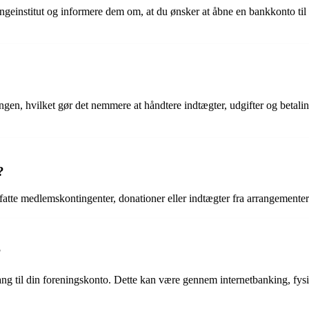
ngeinstitut og informere dem om, at du ønsker at åbne en bankkonto til
ngen, hvilket gør det nemmere at håndtere indtægter, udgifter og betali
?
atte medlemskontingenter, donationer eller indtægter fra arrangementer
?
 til din foreningskonto. Dette kan være gennem internetbanking, fysisk