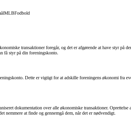
ål
MLB
Fodbold
konomiske transaktioner foregår, og det er afgørende at have styr på denn
kan få styr på din foreningskonto.
reningskonto. Dette er vigtigt for at adskille foreningens økonomi fra e
ganiseret dokumentation over alle økonomiske transaktioner. Oprettelse af
 det nemmere at finde og gennemgå dem, når det er nødvendigt.