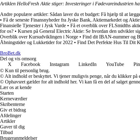
Artiklen HelloFresh Aktie stiger: Investeringer i Fødevareindustrien h
Andre populære artikler:
Sådan laver du et budget: Få hjælp til at læg
•
Få de seneste Finansnyheder fra Jyske Bank, Aktiemarkedet og Aktie
Finansielle Tjenester i Jysk Varde
•
Få et overblik over FLSmidths akti
for os?
•
Kursen på General Electric Aktie: Se hvordan den udvikler si
Overblik over Kursudviklingen i Norge
•
Find dit IBAN-nummer og B
Åbningstider og Lukketider for 2022
•
Find Det Perfekte Hus Til Dit 
BroBet.dk
Del og vis omsorg
X
Facebook
Instagram
LinkedIn
YouTube
Pin
© Kun til personlig brug.
© Alt indhold er beskyttet. Vi tjener muligvis penge, når du klikker på e
© Ophavsret gælder for alt indhold her. Vi kan få en del af salget genne
Lær os at kende
Starten
Kerneværdier
Skribenterne
Giv et bidrag
Afdelinger
Artikler
Gaver til dig
Tilbud
Brugeranmeldelser