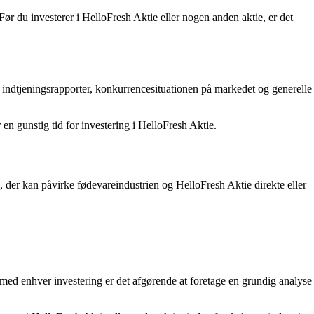
 Før du investerer i HelloFresh Aktie eller nogen anden aktie, er det
res indtjeningsrapporter, konkurrencesituationen på markedet og generelle
en gunstig tid for investering i HelloFresh Aktie.
, der kan påvirke fødevareindustrien og HelloFresh Aktie direkte eller
om med enhver investering er det afgørende at foretage en grundig analyse