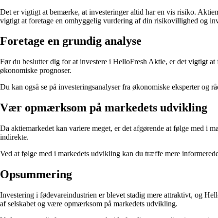
Det er vigtigt at bemærke, at investeringer altid har en vis risiko. Akt
vigtigt at foretage en omhyggelig vurdering af din risikovillighed og inv
Foretage en grundig analyse
Før du beslutter dig for at investere i HelloFresh Aktie, er det vigtigt 
økonomiske prognoser.
Du kan også se på investeringsanalyser fra økonomiske eksperter og rådgi
Vær opmærksom på markedets udvikling
Da aktiemarkedet kan variere meget, er det afgørende at følge med i ma
indirekte.
Ved at følge med i markedets udvikling kan du træffe mere informerede b
Opsummering
Investering i fødevareindustrien er blevet stadig mere attraktivt, og He
af selskabet og være opmærksom på markedets udvikling.