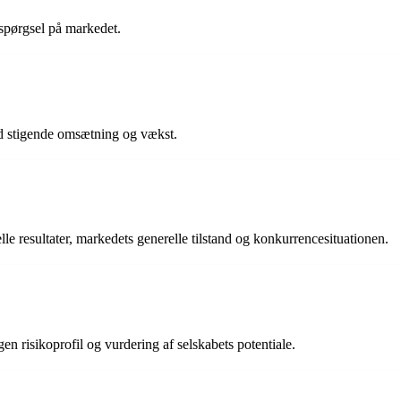
rspørgsel på markedet.
ed stigende omsætning og vækst.
lle resultater, markedets generelle tilstand og konkurrencesituationen.
n risikoprofil og vurdering af selskabets potentiale.