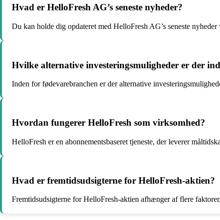
Hvad er HelloFresh AG’s seneste nyheder?
Du kan holde dig opdateret med HelloFresh AG’s seneste nyheder ve
Hvilke alternative investeringsmuligheder er der i
Inden for fødevarebranchen er der alternative investeringsmulighed
Hvordan fungerer HelloFresh som virksomhed?
HelloFresh er en abonnementsbaseret tjeneste, der leverer måltidskas
Hvad er fremtidsudsigterne for HelloFresh-aktien?
Fremtidsudsigterne for HelloFresh-aktien afhænger af flere faktorer