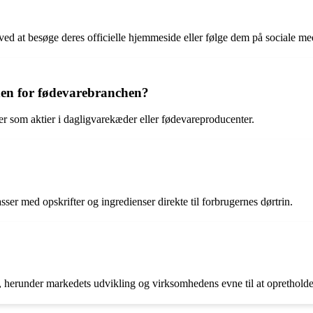
d at besøge deres officielle hjemmeside eller følge dem på sociale med
nden for fødevarebranchen?
er som aktier i dagligvarekæder eller fødevareproducenter.
ser med opskrifter og ingredienser direkte til forbrugernes dørtrin.
, herunder markedets udvikling og virksomhedens evne til at opretholde