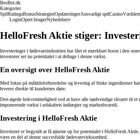
BroBet.dk
Kategorier
Spil
Ratings
Bonus
Strategier
Opdateringer
Ansvarligt spil
Casino
Væddem
Login
Opret bruger
Nyhedsbrev
HelloFresh Aktie stiger: Investe
Investeringer i fødevareindustrien har fået et mærkbart boost i den sene
investorer ser nu potentialet i at deltage i denne vækst.
En oversigt over HelloFresh Aktie
Med fokus på måltidsforberedelse og levering af friske ingredienser ha
leveres direkte til kundernes døre.
Den øgede bekvemmelighed ved at have alle nødvendige råvarer til et målti
imponerende vækst i selskabets indtægter og markedsværdi.
Investering i HelloFresh Aktie
Investorer er begyndt at få øjnene op for potentialet i HelloFresh Aktie.
være en del af denne succesfulde fødevarevirksomhed.