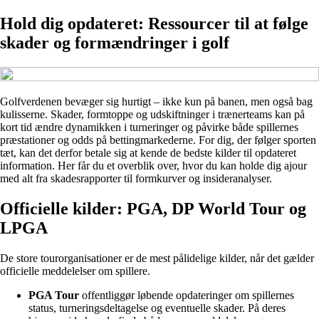
Hold dig opdateret: Ressourcer til at følge
skader og formændringer i golf
Golfverdenen bevæger sig hurtigt – ikke kun på banen, men også bag
kulisserne. Skader, formtoppe og udskiftninger i trænerteams kan på
kort tid ændre dynamikken i turneringer og påvirke både spillernes
præstationer og odds på bettingmarkederne. For dig, der følger sporten
tæt, kan det derfor betale sig at kende de bedste kilder til opdateret
information. Her får du et overblik over, hvor du kan holde dig ajour
med alt fra skadesrapporter til formkurver og insideranalyser.
Officielle kilder: PGA, DP World Tour og
LPGA
De store tourorganisationer er de mest pålidelige kilder, når det gælder
officielle meddelelser om spillere.
PGA Tour
offentliggør løbende opdateringer om spillernes
status, turneringsdeltagelse og eventuelle skader. På deres