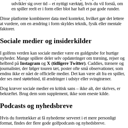
udvikler sig over tid – et nyttigt værktøj, hvis du vil forstå, om
en spiller reelt er i form eller blot har haft et par gode runder.
Disse platforme kombinerer data med kontekst, hvilket gør det lettere
at vurdere, om en ændring i form skyldes teknik, fysik eller mentale
faktorer.
Sociale medier og insiderkilder
I golfens verden kan sociale medier være en guldgrube for hurtige
nyheder. Mange spillere deler selv opdateringer om træning, rejser og
helbred på
Instagram
og
X (tidligere Twitter)
. Caddies, trænere og
journalister, der følger touren tæt, poster ofte små observationer, som
endnu ikke er nået de officielle medier. Det kan være alt fra en spiller,
der ses med støttebind, til ændringer i udstyr eller svingtræner.
Dog kræver sociale medier en kritisk sans – ikke alt, der skrives, er
bekræftet. Brug dem som supplement, ikke som eneste kilde.
Podcasts og nyhedsbreve
Hvis du foretrækker at få nyhederne serveret i et mere personligt
format, findes der flere gode golfpodcasts og nyhedsbreve.