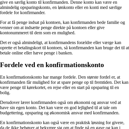
give en særlig konto til konfirmanden. Denne konto kan være en
almindelig opsparingskonto, en lønkonto eller en konti med særlige
fordele for konfirmander.
For at få penge indsat på kontoen, kan konfirmanden bede familie og
venner om at indsætte penge direkte på kontoen eller give
kontonummeret til dem som en mulighed.
Det er også almindeligt, at konfirmandens forældre eller værge kan
oprette et betalingskort til kontoen, så konfirmanden kan bruge det til at
betale online eller hæve penge i banken.
Fordele ved en konfirmationskonto
En konfirmationskonto har mange fordele. Den største fordel er, at
konfirmanden får mulighed for at spare penge op til fremtiden. Det kan
være penge til kørekortet, en rejse eller en start på opsparing til en
bolig.
Derudover lærer konfirmanden også om økonomi og ansvar ved at
have sin egen konto. Det kan være en god lejlighed til at tale om
budgettering, opsparing og økonomisk ansvar med konfirmanden.
En konfirmationskonto kan også være en praktisk løsning for givere,
da de ikke behøver at bekymre sig om at finde på en gave og kan i