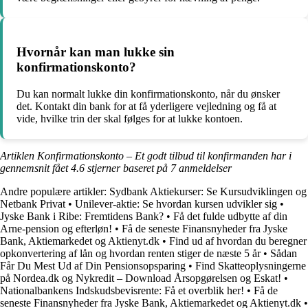
Hvornår kan man lukke sin
konfirmationskonto?
Du kan normalt lukke din konfirmationskonto, når du ønsker
det. Kontakt din bank for at få yderligere vejledning og få at
vide, hvilke trin der skal følges for at lukke kontoen.
Artiklen Konfirmationskonto – Et godt tilbud til konfirmanden har i
gennemsnit fået
4.6
stjerner baseret på
7
anmeldelser
Andre populære artikler:
Sydbank Aktiekurser: Se Kursudviklingen og
Netbank Privat
•
Unilever-aktie: Se hvordan kursen udvikler sig
•
Jyske Bank i Ribe: Fremtidens Bank?
•
Få det fulde udbytte af din
Arne-pension og efterløn!
•
Få de seneste Finansnyheder fra Jyske
Bank, Aktiemarkedet og Aktienyt.dk
•
Find ud af hvordan du beregner
opkonvertering af lån og hvordan renten stiger de næste 5 år
•
Sådan
Får Du Mest Ud af Din Pensionsopsparing
•
Find Skatteoplysningerne
på Nordea.dk og Nykredit – Download Årsopgørelsen og Eskat!
•
Nationalbankens Indskudsbevisrente: Få et overblik her!
•
Få de
seneste Finansnyheder fra Jyske Bank, Aktiemarkedet og Aktienyt.dk
•