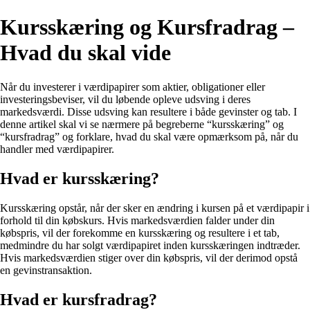
Kursskæring og Kursfradrag –
Hvad du skal vide
Når du investerer i værdipapirer som aktier, obligationer eller
investeringsbeviser, vil du løbende opleve udsving i deres
markedsværdi. Disse udsving kan resultere i både gevinster og tab. I
denne artikel skal vi se nærmere på begreberne “kursskæring” og
“kursfradrag” og forklare, hvad du skal være opmærksom på, når du
handler med værdipapirer.
Hvad er kursskæring?
Kursskæring opstår, når der sker en ændring i kursen på et værdipapir i
forhold til din købskurs. Hvis markedsværdien falder under din
købspris, vil der forekomme en kursskæring og resultere i et tab,
medmindre du har solgt værdipapiret inden kursskæringen indtræder.
Hvis markedsværdien stiger over din købspris, vil der derimod opstå
en gevinstransaktion.
Hvad er kursfradrag?