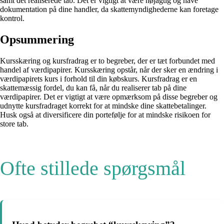
samt det realiserede tab. Det er vigtigt at være nøjagtig og have
dokumentation på dine handler, da skattemyndighederne kan foretage
kontrol.
Opsummering
Kursskæring og kursfradrag er to begreber, der er tæt forbundet med
handel af værdipapirer. Kursskæring opstår, når der sker en ændring i
værdipapirets kurs i forhold til din købskurs. Kursfradrag er en
skattemæssig fordel, du kan få, når du realiserer tab på dine
værdipapirer. Det er vigtigt at være opmærksom på disse begreber og
udnytte kursfradraget korrekt for at mindske dine skattebetalinger.
Husk også at diversificere din portefølje for at mindske risikoen for
store tab.
Ofte stillede spørgsmål