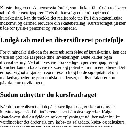
Kursfradrag er en skattemæssig fordel, som du kan få, når du realiserer
tab på dine værdipapirer. Hvis du har solgt et værdipapir med
kursskæring, kan du trække det realiserede tab fra i din skattepligtige
indkomst og dermed reducere din skattebetaling. Kursfradraget gælder
både for fysiske personer og virksomheder.
Undgå tab med en diversificeret portefølje
For at mindske risikoen for store tab som følge af kursskæring, kan det
være en god idé at sprede dine investeringer. Dette kaldes også
diversificering. Ved at investere i forskellige typer værdipapirer og
brancher kan du balancere risikoen og potentielt minimere tabene. Det
er også vigtigt at gøre sin egen research og holde sig opdateret om
markedsnyheder og økonomiske tendenser, da disse faktorer kan
påvirke kursudviklingen.
Sådan udnytter du kursfradraget
Når du har realiseret et tab på et værdipapir og ønsker at udnytte
kursfradraget, skal du indberette tabet i din årsopgørelse. Ifølge
skatteloven skal du fylde en række oplysninger ud, herunder hvilke
værdipapirer det drejer sig om, købs- og salgsdato, købs- og salgskurs,