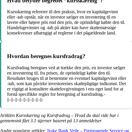
Hvad betyder begrebet “kursskæring”?
Kursskæring refererer til den praksis, hvor en kapitalgevinst
eller -tab opstår, når en investor sælger en investering til en
lavere eller højere pris end den pris, de oprindeligt købte den til.
Handelsgevinster og -tab på aktier kan have skattemæssige
konsekvenser afhængigt af reglerne i det pågældende land.
Hvordan beregnes kursfradrag?
Kursfradrag beregnes ved at trække den pris, en investor sælger
en investering til, fra prisen, de oprindeligt købte den til.
Resultatet bruges til at bestemme en eventuel kapitalgevinst eller
-tab, som kan påvirke investorernes skattepligtige indkomst. Det
er vigtigt at konsultere skattelovgivningen i ens eget land for at
forstå specifikke regler for beregning af kursfradrag.-
||–||–||–||–||–||–||–||–||-
Artiklen Kursskæring og Kursfradrag – Hvad du skal vide har i
gennemsnit fået
3.1
stjerner baseret på
13
anmeldelser
Andre populære artikler:
Jyske Bank Vejle – Fremragende Service og