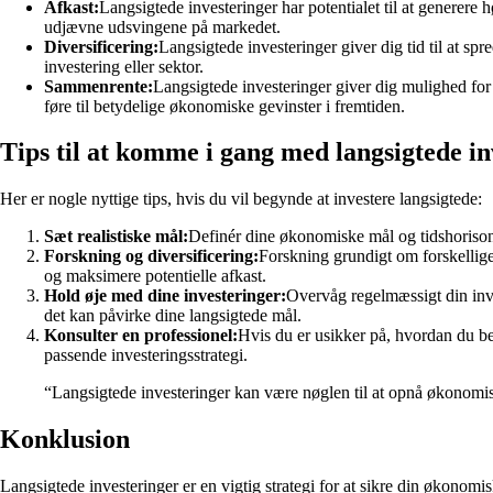
Afkast:
Langsigtede investeringer har potentialet til at generere
udjævne udsvingene på markedet.
Diversificering:
Langsigtede investeringer giver dig tid til at sp
investering eller sektor.
Sammenrente:
Langsigtede investeringer giver dig mulighed for 
føre til betydelige økonomiske gevinster i fremtiden.
Tips til at komme i gang med langsigtede in
Her er nogle nyttige tips, hvis du vil begynde at investere langsigtede:
Sæt realistiske mål:
Definér dine økonomiske mål og tidshorisont 
Forskning og diversificering:
Forskning grundigt om forskellige 
og maksimere potentielle afkast.
Hold øje med dine investeringer:
Overvåg regelmæssigt din inve
det kan påvirke dine langsigtede mål.
Konsulter en professionel:
Hvis du er usikker på, hvordan du bed
passende investeringsstrategi.
“Langsigtede investeringer kan være nøglen til at opnå økonomis
Konklusion
Langsigtede investeringer er en vigtig strategi for at sikre din økonomi