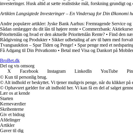
investeringer. Husk altid at sætte realistiske mål, forskning grundigt o
Artiklen Langsigtede Investeringer – En Vindersag for Din Økonomi h
Andre populære artikler:
Jyske Bank Aarhus: Fremragende Service og
Sådan omlægger du dit lån til højere rente
•
Commerzbank: Aktiekursen
Prioritetslån og hvad er den aktuelle Prioritetslån Rente?
•
Find den næ
Rådgivning og Produkter
•
Sikker udbetaling af arv til børn med forv
Tvangsauktion – Spar Tiden og Penge!
•
Spar penge med et nedsparing
Få Adgang til Din Privatkonto
•
Betal med Visa og Dankort på Mobilen
BroBet.dk
Del og vis omsorg
X
Facebook
Instagram
LinkedIn
YouTube
Pin
© Kun til personlig brug.
© Alt indhold er beskyttet. Vi tjener muligvis penge, når du klikker på e
© Ophavsret gælder for alt indhold her. Vi kan få en del af salget genne
Lær os at kende
Starten
Kerneværdier
Skribenterne
Giv et bidrag
Afdelinger
Artikler
Gaver til dig