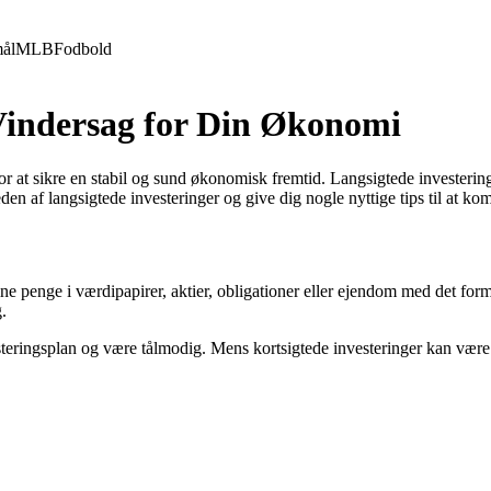
ål
MLB
Fodbold
 Vindersag for Din Økonomi
for at sikre en stabil og sund økonomisk fremtid. Langsigtede investeri
eden af langsigtede investeringer og give dig nogle nyttige tips til at k
ne penge i værdipapirer, aktier, obligationer eller ejendom med det formå
g.
steringsplan og være tålmodig. Mens kortsigtede investeringer kan være f