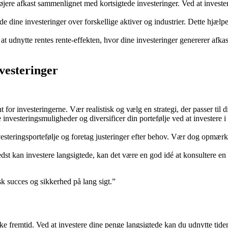
 højere afkast sammenlignet med kortsigtede investeringer. Ved at invest
rede dine investeringer over forskellige aktiver og industrier. Dette hjæl
at udnytte rentes rente-effekten, hvor dine investeringer genererer afka
vesteringer
for investeringerne. Vær realistisk og vælg en strategi, der passer til 
investeringsmuligheder og diversificer din portefølje ved at investere i 
steringsportefølje og foretag justeringer efter behov. Vær dog opmærk
st kan investere langsigtede, kan det være en god idé at konsultere en 
k succes og sikkerhed på lang sigt.”
ske fremtid. Ved at investere dine penge langsigtede kan du udnytte tide