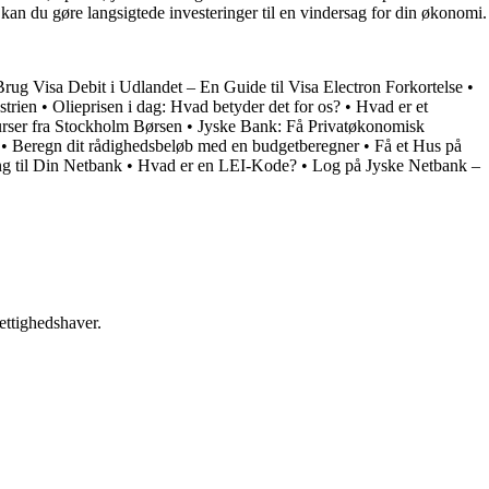
r kan du gøre langsigtede investeringer til en vindersag for din økonomi.
Brug Visa Debit i Udlandet – En Guide til Visa Electron Forkortelse
•
strien
•
Olieprisen i dag: Hvad betyder det for os?
•
Hvad er et
rser fra Stockholm Børsen
•
Jyske Bank: Få Privatøkonomisk
•
Beregn dit rådighedsbeløb med en budgetberegner
•
Få et Hus på
g til Din Netbank
•
Hvad er en LEI-Kode?
•
Log på Jyske Netbank –
ettighedshaver.