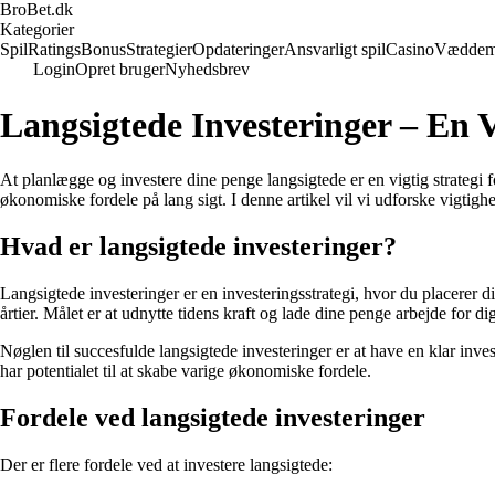
BroBet.dk
Kategorier
Spil
Ratings
Bonus
Strategier
Opdateringer
Ansvarligt spil
Casino
Væddem
Login
Opret bruger
Nyhedsbrev
Langsigtede Investeringer – En
At planlægge og investere dine penge langsigtede er en vigtig strategi 
økonomiske fordele på lang sigt. I denne artikel vil vi udforske vigtigh
Hvad er langsigtede investeringer?
Langsigtede investeringer er en investeringsstrategi, hvor du placerer di
årtier. Målet er at udnytte tidens kraft og lade dine penge arbejde for di
Nøglen til succesfulde langsigtede investeringer er at have en klar inve
har potentialet til at skabe varige økonomiske fordele.
Fordele ved langsigtede investeringer
Der er flere fordele ved at investere langsigtede: