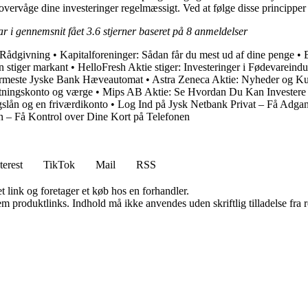
g overvåge dine investeringer regelmæssigt. Ved at følge disse princippe
ar i gennemsnit fået
3.6
stjerner baseret på
8
anmeldelser
 Rådgivning
•
Kapitalforeninger: Sådan får du mest ud af dine penge
•
 stiger markant
•
HelloFresh Aktie stiger: Investeringer i Fødevareindu
rmeste Jyske Bank Hæveautomat
•
Astra Zeneca Aktie: Nyheder og Ku
altningskonto og værge
•
Mips AB Aktie: Se Hvordan Du Kan Investere
slån og en friværdikonto
•
Log Ind på Jysk Netbank Privat – Få Adgan
 – Få Kontrol over Dine Kort på Telefonen
terest
TikTok
Mail
RSS
t link og foretager et køb hos en forhandler.
m produktlinks. Indhold må ikke anvendes uden skriftlig tilladelse fra r