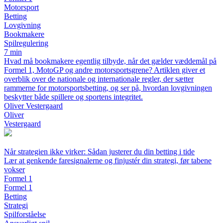
Motorsport
Betting
Lovgivning
Bookmakere
Spilregulering
7 min
Hvad må bookmakere egentlig tilbyde, når det gælder væddemål på
Formel 1, MotoGP og andre motorsportsgrene? Artiklen giver et
overblik over de nationale og internationale regler, der sætter
rammerne for motorsportsbetting, og ser på, hvordan lovgivningen
beskytter både spillere og sportens integritet.
Oliver Vestergaard
Oliver
Vestergaard
Når strategien ikke virker: Sådan justerer du din betting i tide
Lær at genkende faresignalerne og finjustér din strategi, før tabene
vokser
Formel 1
Formel 1
Betting
Strategi
Spilforståelse