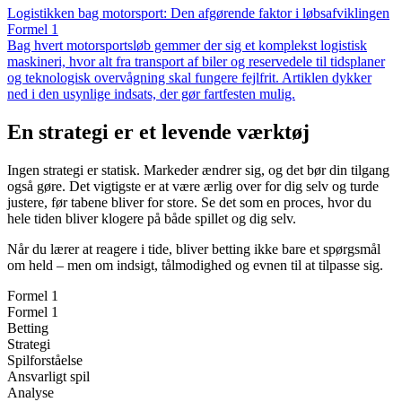
Logistikken bag motorsport: Den afgørende faktor i løbsafviklingen
Formel 1
Bag hvert motorsportsløb gemmer der sig et komplekst logistisk
maskineri, hvor alt fra transport af biler og reservedele til tidsplaner
og teknologisk overvågning skal fungere fejlfrit. Artiklen dykker
ned i den usynlige indsats, der gør fartfesten mulig.
En strategi er et levende værktøj
Ingen strategi er statisk. Markeder ændrer sig, og det bør din tilgang
også gøre. Det vigtigste er at være ærlig over for dig selv og turde
justere, før tabene bliver for store. Se det som en proces, hvor du
hele tiden bliver klogere på både spillet og dig selv.
Når du lærer at reagere i tide, bliver betting ikke bare et spørgsmål
om held – men om indsigt, tålmodighed og evnen til at tilpasse sig.
Formel 1
Formel 1
Betting
Strategi
Spilforståelse
Ansvarligt spil
Analyse