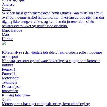
Ansvarligt spil
Analyse
2 min
Selv den mest gennemarbejdede bettingstrategi kan miste sin effekt
over tid. I denne artikel får du indsigt i, hvordan du opdager, når din
tilgang ikke længere virker, og hvordan du justerer den, så du
bevarer overblikket og spiller med disciplin.
Marc Harboe
Marc
Harboe
Køreranalyse i den digitale tidsalder: Teknologiens rolle i moderne
motorsport
Når data, sensorer og software bliver lige så vigtige som kørerens
instinkt
Formel 1
Formel 1
Motorsport
Teknologi
Dataanalyse
Innovation
Kunstig Intelligens
3 min
Motorsporten har taget et digitalt spring, hvor teknologi og