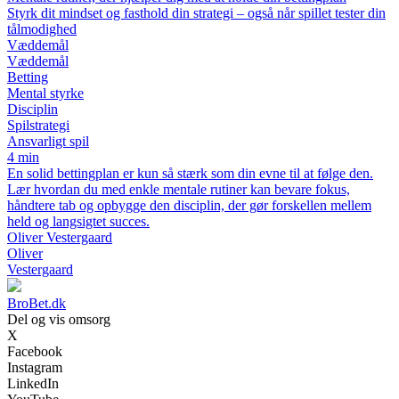
Styrk dit mindset og fasthold din strategi – også når spillet tester din
tålmodighed
Væddemål
Væddemål
Betting
Mental styrke
Disciplin
Spilstrategi
Ansvarligt spil
4 min
En solid bettingplan er kun så stærk som din evne til at følge den.
Lær hvordan du med enkle mentale rutiner kan bevare fokus,
håndtere tab og opbygge den disciplin, der gør forskellen mellem
held og langsigtet succes.
Oliver Vestergaard
Oliver
Vestergaard
BroBet.dk
Del og vis omsorg
X
Facebook
Instagram
LinkedIn