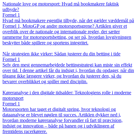
Nationale love og motorsport: Hvad må bookmakere faktisk
udbyde?
Formel 1
Hvad må bookmakere egentlig tilbyde, når det gælder væddemål på
Formel 1, MotoGP og andre motorsportsgrene? Artiklen giver et
overblik over de nationale og internationale regler, der sætter
rammerne for motorsportsbetting, og ser på, hvordan lovgivningen
beskytter både spillere og sportens integritet.
Når strategien ikke virker: Sådan justerer du din betting i tide
Formel 1
Selv den mest gennemarbejdede bettingstrategi kan miste sin effekt
over tid. I denne artikel får du indsigt i, hvordan du opdager, når din
tilgang ikke længere virker, og hvordan du justerer den, så du
bevarer overblikket og spiller med disciplin.
Køreranalyse i den digitale tidsalder: Teknologiens rolle i moderne
motorsport
Formel 1
Motorsporten har taget et digitalt spring, hvor teknologi og
dataanalyse er blevet nøglen til succes. Artiklen dykker ned i,
hvordan moderne køreranalyse forvandler rå fart til præcision,
indsigt og innovation – både på banen og i udviklingen af
fremtidens racerkørere.