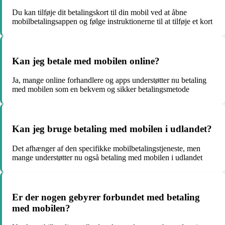
Du kan tilføje dit betalingskort til din mobil ved at åbne
mobilbetalingsappen og følge instruktionerne til at tilføje et kort
Kan jeg betale med mobilen online?
Ja, mange online forhandlere og apps understøtter nu betaling
med mobilen som en bekvem og sikker betalingsmetode
Kan jeg bruge betaling med mobilen i udlandet?
Det afhænger af den specifikke mobilbetalingstjeneste, men
mange understøtter nu også betaling med mobilen i udlandet
Er der nogen gebyrer forbundet med betaling
med mobilen?