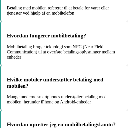
Betaling med mobilen refererer til at betale for varer eller
tjenester ved hjælp af en mobiltelefon
Hvordan fungerer mobilbetaling?
Mobilbetaling bruger teknologi som NFC (Near Field
Communication) til at overføre betalingsoplysninger mellem
enheder
Hvilke mobiler understøtter betaling med
mobilen?
Mange moderne smartphones understøtter betaling med
mobilen, herunder iPhone og Android-enheder
Hvordan opretter jeg en mobilbetalingskonto?