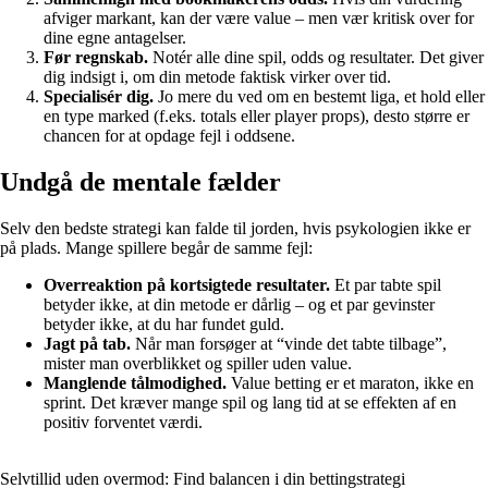
afviger markant, kan der være value – men vær kritisk over for
dine egne antagelser.
Før regnskab.
Notér alle dine spil, odds og resultater. Det giver
dig indsigt i, om din metode faktisk virker over tid.
Specialisér dig.
Jo mere du ved om en bestemt liga, et hold eller
en type marked (f.eks. totals eller player props), desto større er
chancen for at opdage fejl i oddsene.
Undgå de mentale fælder
Selv den bedste strategi kan falde til jorden, hvis psykologien ikke er
på plads. Mange spillere begår de samme fejl:
Overreaktion på kortsigtede resultater.
Et par tabte spil
betyder ikke, at din metode er dårlig – og et par gevinster
betyder ikke, at du har fundet guld.
Jagt på tab.
Når man forsøger at “vinde det tabte tilbage”,
mister man overblikket og spiller uden value.
Manglende tålmodighed.
Value betting er et maraton, ikke en
sprint. Det kræver mange spil og lang tid at se effekten af en
positiv forventet værdi.
Selvtillid uden overmod: Find balancen i din bettingstrategi