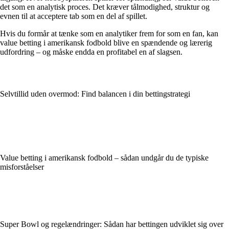
det som en analytisk proces. Det kræver tålmodighed, struktur og
evnen til at acceptere tab som en del af spillet.
Hvis du formår at tænke som en analytiker frem for som en fan, kan
value betting i amerikansk fodbold blive en spændende og lærerig
udfordring – og måske endda en profitabel en af slagsen.
Selvtillid uden overmod: Find balancen i din bettingstrategi
Value betting i amerikansk fodbold – sådan undgår du de typiske
misforståelser
Super Bowl og regelændringer: Sådan har bettingen udviklet sig over