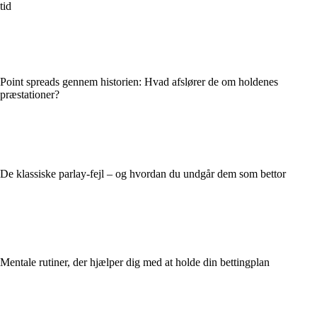
tid
Point spreads gennem historien: Hvad afslører de om holdenes
præstationer?
De klassiske parlay-fejl – og hvordan du undgår dem som bettor
Mentale rutiner, der hjælper dig med at holde din bettingplan