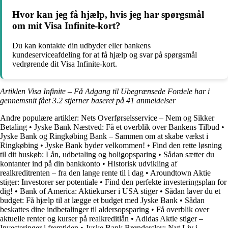
Hvor kan jeg få hjælp, hvis jeg har spørgsmål
om mit Visa Infinite-kort?
Du kan kontakte din udbyder eller bankens
kundeserviceafdeling for at få hjælp og svar på spørgsmål
vedrørende dit Visa Infinite-kort.
Artiklen Visa Infinite – Få Adgang til Ubegrænsede Fordele har i
gennemsnit fået
3.2
stjerner baseret på
41
anmeldelser
Andre populære artikler:
Nets Overførselsservice – Nem og Sikker
Betaling
•
Jyske Bank Næstved: Få et overblik over Bankens Tilbud
•
Jyske Bank og Ringkøbing Bank – Sammen om at skabe vækst i
Ringkøbing
•
Jyske Bank byder velkommen!
•
Find den rette løsning
til dit huskøb: Lån, udbetaling og boligopsparing
•
Sådan sætter du
kontanter ind på din bankkonto
•
Historisk udvikling af
realkreditrenten – fra den lange rente til i dag
•
Aroundtown Aktie
stiger: Investorer ser potentiale
•
Find den perfekte investeringsplan for
dig!
•
Bank of America: Aktiekurser i USA stiger
•
Sådan laver du et
budget: Få hjælp til at lægge et budget med Jyske Bank
•
Sådan
beskattes dine indbetalinger til aldersopsparing
•
Få overblik over
aktuelle renter og kurser på realkreditlån
•
Adidas Aktie stiger –
Investeringer i fremtiden
•
Jyske Bank Brønderslev: Nyt Liv i