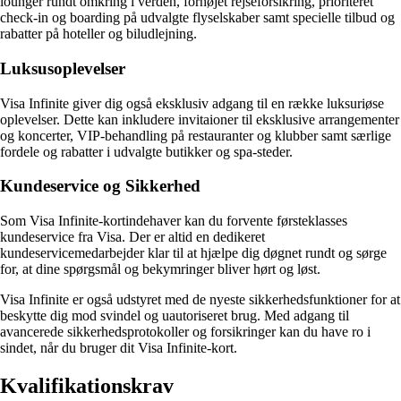
lounger rundt omkring i verden, forhøjet rejseforsikring, prioriteret
check-in og boarding på udvalgte flyselskaber samt specielle tilbud og
rabatter på hoteller og biludlejning.
Luksusoplevelser
Visa Infinite giver dig også eksklusiv adgang til en række luksuriøse
oplevelser. Dette kan inkludere invitaioner til eksklusive arrangementer
og koncerter, VIP-behandling på restauranter og klubber samt særlige
fordele og rabatter i udvalgte butikker og spa-steder.
Kundeservice og Sikkerhed
Som Visa Infinite-kortindehaver kan du forvente førsteklasses
kundeservice fra Visa. Der er altid en dedikeret
kundeservicemedarbejder klar til at hjælpe dig døgnet rundt og sørge
for, at dine spørgsmål og bekymringer bliver hørt og løst.
Visa Infinite er også udstyret med de nyeste sikkerhedsfunktioner for at
beskytte dig mod svindel og uautoriseret brug. Med adgang til
avancerede sikkerhedsprotokoller og forsikringer kan du have ro i
sindet, når du bruger dit Visa Infinite-kort.
Kvalifikationskrav