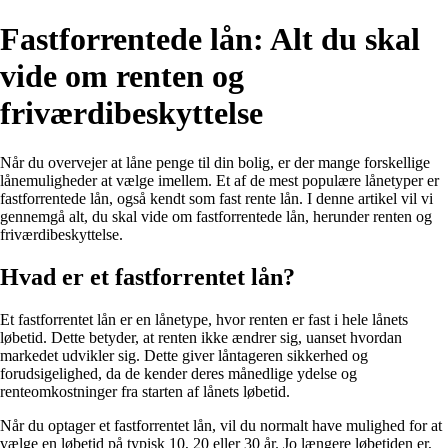
Fastforrentede lån: Alt du skal
vide om renten og
friværdibeskyttelse
Når du overvejer at låne penge til din bolig, er der mange forskellige
lånemuligheder at vælge imellem. Et af de mest populære lånetyper er
fastforrentede lån, også kendt som fast rente lån. I denne artikel vil vi
gennemgå alt, du skal vide om fastforrentede lån, herunder renten og
friværdibeskyttelse.
Hvad er et fastforrentet lån?
Et fastforrentet lån er en lånetype, hvor renten er fast i hele lånets
løbetid. Dette betyder, at renten ikke ændrer sig, uanset hvordan
markedet udvikler sig. Dette giver låntageren sikkerhed og
forudsigelighed, da de kender deres månedlige ydelse og
renteomkostninger fra starten af lånets løbetid.
Når du optager et fastforrentet lån, vil du normalt have mulighed for at
vælge en løbetid på typisk 10, 20 eller 30 år. Jo længere løbetiden er,