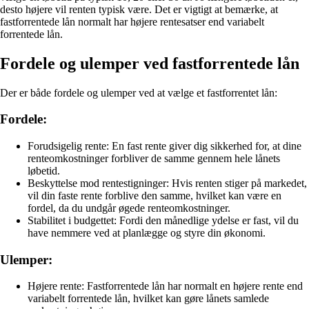
desto højere vil renten typisk være. Det er vigtigt at bemærke, at
fastforrentede lån normalt har højere rentesatser end variabelt
forrentede lån.
Fordele og ulemper ved fastforrentede lån
Der er både fordele og ulemper ved at vælge et fastforrentet lån:
Fordele:
Forudsigelig rente: En fast rente giver dig sikkerhed for, at dine
renteomkostninger forbliver de samme gennem hele lånets
løbetid.
Beskyttelse mod rentestigninger: Hvis renten stiger på markedet,
vil din faste rente forblive den samme, hvilket kan være en
fordel, da du undgår øgede renteomkostninger.
Stabilitet i budgettet: Fordi den månedlige ydelse er fast, vil du
have nemmere ved at planlægge og styre din økonomi.
Ulemper:
Højere rente: Fastforrentede lån har normalt en højere rente end
variabelt forrentede lån, hvilket kan gøre lånets samlede