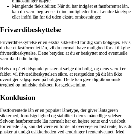
omkostninger højere.
Manglende fleksibilitet: Når du har indgået et fastforrentet lån,
kan du være begrænset i dine muligheder for at ændre lånetype
eller indfri lån før tid uden ekstra omkostninger.
Friværdibeskyttelse
Friværdibeskyttelse er en ekstra sikkerhed for dig som boligejer. Hvis
du har et fastforrentet lån, vil du normalt have mulighed for at tilkøbe
friværdibeskyttelse. Dette betyder, at du er beskyttet mod eventuelle
værdifald i din bolig.
Hvis du på et tidspunkt ønsker at sælge din bolig, og dens værdi er
faldet, vil friværdibeskyttelsen sikre, at restgælden på dit lån ikke
overstiger salgsprisen på boligen. Dette kan give dig økonomisk
tryghed og mindske risikoen for gældsætning.
Konklusion
Fastforrentede lån er en populær lånetype, der giver låntageren
sikkerhed, forudsigelighed og stabilitet i deres månedlige ydelser.
Selvom fastforrentede lån normalt har en højere rente end variabelt
forrentede lån, kan det være en fordel at overveje en fast rente, hvis du
ønsker at undgå usikkerheden ved ændringer i renteniveauet. Med