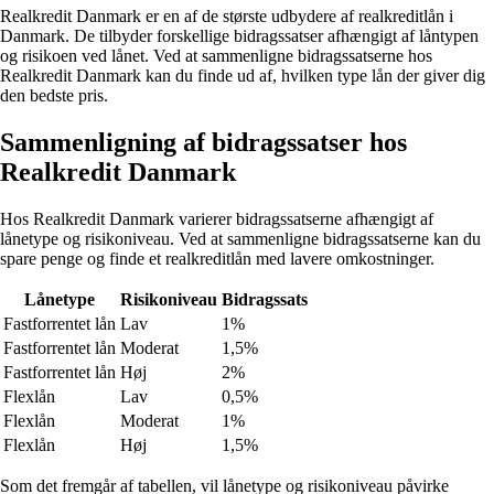
Realkredit Danmark er en af ​​de største udbydere af realkreditlån i
Danmark. De tilbyder forskellige bidragssatser afhængigt af låntypen
og risikoen ved lånet. Ved at sammenligne bidragssatserne hos
Realkredit Danmark kan du finde ud af, hvilken type lån der giver dig
den bedste pris.
Sammenligning af bidragssatser hos
Realkredit Danmark
Hos Realkredit Danmark varierer bidragssatserne afhængigt af
lånetype og risikoniveau. Ved at sammenligne bidragssatserne kan du
spare penge og finde et realkreditlån med lavere omkostninger.
Lånetype
Risikoniveau
Bidragssats
Fastforrentet lån
Lav
1%
Fastforrentet lån
Moderat
1,5%
Fastforrentet lån
Høj
2%
Flexlån
Lav
0,5%
Flexlån
Moderat
1%
Flexlån
Høj
1,5%
Som det fremgår af tabellen, vil lånetype og risikoniveau påvirke