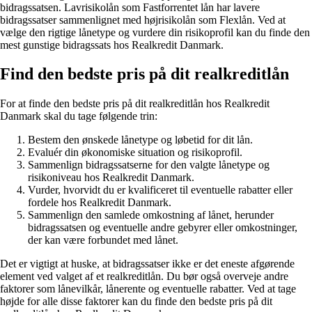
bidragssatsen. Lavrisikolån som Fastforrentet lån har lavere
bidragssatser sammenlignet med højrisikolån som Flexlån. Ved at
vælge den rigtige lånetype og vurdere din risikoprofil kan du finde den
mest gunstige bidragssats hos Realkredit Danmark.
Find den bedste pris på dit realkreditlån
For at finde den bedste pris på dit realkreditlån hos Realkredit
Danmark skal du tage følgende trin:
Bestem den ønskede lånetype og løbetid for dit lån.
Evaluér din økonomiske situation og risikoprofil.
Sammenlign bidragssatserne for den valgte lånetype og
risikoniveau hos Realkredit Danmark.
Vurder, hvorvidt du er kvalificeret til eventuelle rabatter eller
fordele hos Realkredit Danmark.
Sammenlign den samlede omkostning af lånet, herunder
bidragssatsen og eventuelle andre gebyrer eller omkostninger,
der kan være forbundet med lånet.
Det er vigtigt at huske, at bidragssatser ikke er det eneste afgørende
element ved valget af et realkreditlån. Du bør også overveje andre
faktorer som lånevilkår, lånerente og eventuelle rabatter. Ved at tage
højde for alle disse faktorer kan du finde den bedste pris på dit