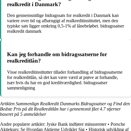
realkredit i Danmark?
Den gennemsnitlige bidragssats for realkredit i Danmark kan
variere over tid og afhængigt af realkreditinstituttet, men den
typiske sats ligger omkring 0,5-1% af lånebeløbet. bidragssatser
realkredit danmark
Kan jeg forhandle om bidragssatserne for
realkreditlån?
Visse realkreditinstitutter tillader forhandling af bidragssatserne
for realkreditlån, så det kan være værd at prøve at forhandle,
især hvis du har en god kreditværdighed. bidragssatser
sammenligning
Artiklen Sammenlign Realkredit Danmarks Bidragssatser og Find den
Bedste Pris på dit Realkreditlån har i gennemsnit fået
4.7
stjerner
baseret på
5
anmeldelser
Andre populære artikler:
Jyske Bank indfører minusrenter
•
Porsche
Aktiekurs: Se Hvordan Aktierne Udvikler Sig
•
Historisk udvikling af