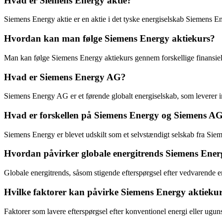
Hvad er Siemens Energy aktie?
Siemens Energy aktie er en aktie i det tyske energiselskab Siemens 
Hvordan kan man følge Siemens Energy aktiekurs?
Man kan følge Siemens Energy aktiekurs gennem forskellige finansiell
Hvad er Siemens Energy AG?
Siemens Energy AG er et førende globalt energiselskab, som leverer i
Hvad er forskellen på Siemens Energy og Siemens A
Siemens Energy er blevet udskilt som et selvstændigt selskab fra Si
Hvordan påvirker globale energitrends Siemens Ener
Globale energitrends, såsom stigende efterspørgsel efter vedvarende 
Hvilke faktorer kan påvirke Siemens Energy aktiekur
Faktorer som lavere efterspørgsel efter konventionel energi eller ugun