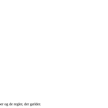
r og de regler, der gælder.