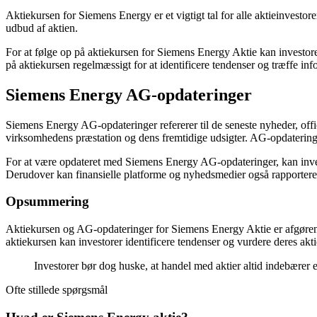
Aktiekursen for Siemens Energy er et vigtigt tal for alle aktieinvesto
udbud af aktien.
For at følge op på aktiekursen for Siemens Energy Aktie kan investorer 
på aktiekursen regelmæssigt for at identificere tendenser og træffe in
Siemens Energy AG-opdateringer
Siemens Energy AG-opdateringer refererer til de seneste nyheder, offic
virksomhedens præstation og dens fremtidige udsigter. AG-opdateringe
For at være opdateret med Siemens Energy AG-opdateringer, kan inves
Derudover kan finansielle platforme og nyhedsmedier også rapporte
Opsummering
Aktiekursen og AG-opdateringer for Siemens Energy Aktie er afgørende
aktiekursen kan investorer identificere tendenser og vurdere deres akti
Investorer bør dog huske, at handel med aktier altid indebærer e
Ofte stillede spørgsmål