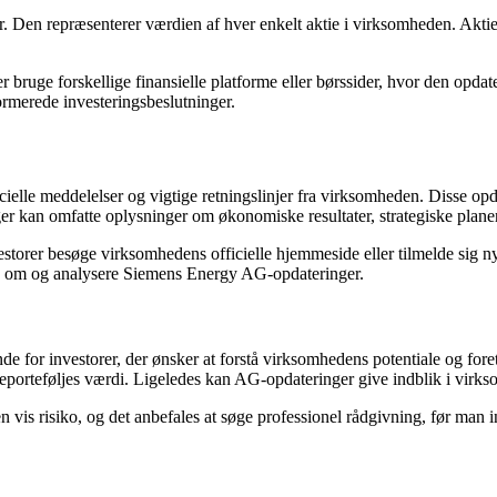
rer. Den repræsenterer værdien af ​​hver enkelt aktie i virksomheden. Ak
bruge forskellige finansielle platforme eller børssider, hvor den opdate
formerede investeringsbeslutninger.
ielle meddelelser og vigtige retningslinjer fra virksomheden. Disse opd
r kan omfatte oplysninger om økonomiske resultater, strategiske planer
torer besøge virksomhedens officielle hjemmeside eller tilmelde sig n
re om og analysere Siemens Energy AG-opdateringer.
 for investorer, der ønsker at forstå virksomhedens potentiale og foret
eporteføljes værdi. Ligeledes kan AG-opdateringer give indblik i virksom
n vis risiko, og det anbefales at søge professionel rådgivning, før man i