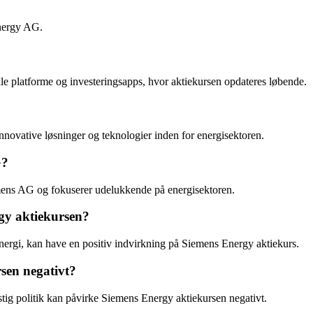
Energy AG.
e platforme og investeringsapps, hvor aktiekursen opdateres løbende.
nnovative løsninger og teknologier inden for energisektoren.
G?
emens AG og fokuserer udelukkende på energisektoren.
gy aktiekursen?
energi, kan have en positiv indvirkning på Siemens Energy aktiekurs.
sen negativt?
stig politik kan påvirke Siemens Energy aktiekursen negativt.