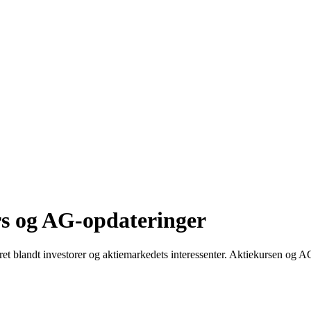
rs og AG-opdateringer
et blandt investorer og aktiemarkedets interessenter. Aktiekursen og AG