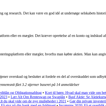
ing og research. Det kan være en god idé at undersøge selskabets histor
orm eller en mægler. Det kræver oprettelse af en konto og indskud af m
ingsplatform eller mægler, hvorfra man købte aktien. Man kan angive a
ener overskud og beslutter at fordele en del af overskuddet som udbytte.
gennemsnit fået
3.2
stjerner baseret på
14
anmeldelser
editlån og Obligationsafdrag
•
Kort til børn: Hvad skal man vide om bet
 2023
•
Lær Alt Om Renteswap og Swaplån
•
Basf Aktie: Se Aktiekurse
Alt du skal vide om de nye muligheder i 2021
•
Gør din private investeri
•
Få styr på din bank med en fuldmagt
•
Incoterms 2020: Få et overblik 