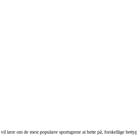
il lære om de mest populære sportsgrene at bette på, forskellige bettype