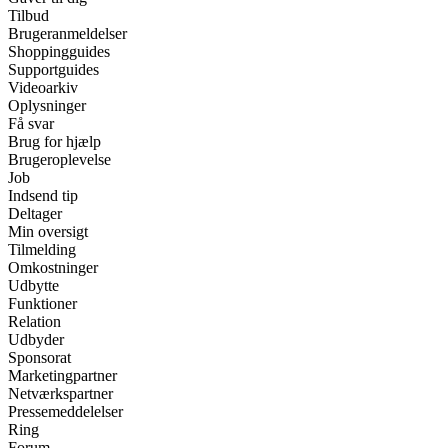
Tilbud
Brugeranmeldelser
Shoppingguides
Supportguides
Videoarkiv
Oplysninger
Få svar
Brug for hjælp
Brugeroplevelse
Job
Indsend tip
Deltager
Min oversigt
Tilmelding
Omkostninger
Udbytte
Funktioner
Relation
Udbyder
Sponsorat
Marketingpartner
Netværkspartner
Pressemeddelelser
Ring
Forum