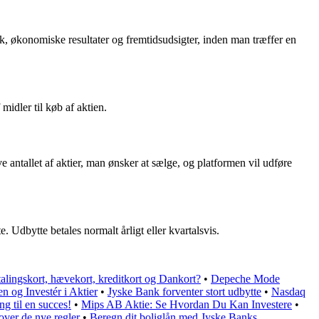
ik, økonomiske resultater og fremtidsudsigter, inden man træffer en
idler til køb af aktien.
ntallet af aktier, man ønsker at sælge, og platformen vil udføre
 Udbytte betales normalt årligt eller kvartalsvis.
alingskort, hævekort, kreditkort og Dankort?
•
Depeche Mode
n og Investér i Aktier
•
Jyske Bank forventer stort udbytte
•
Nasdaq
ng til en succes!
•
Mips AB Aktie: Se Hvordan Du Kan Investere
•
over de nye regler
•
Beregn dit boliglån med Jyske Banks